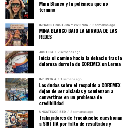
Mina Blanco y la polémica que no
aprobada en diciembre de 2023 por la LXIII
termina
Legislatura del congreso local
, donde en diversas
ocasiones pospusieron su entrada en vigor debido a
inconformidades del sector empresarial.
INFRAESTRUCTURA Y VIVIENDA
2 semanas ago
MINA BLANCO BAJO LA MIRADA DE LAS
REDES
En la
Ciudad de México
la cuota es de
58 pesos por
cada tonelada de emisiones registradas
. Este
instrumento permitirá movilizar recursos para financiar
JUSTICIA
2 semanas ago
proyectos estratégicos de mitigación y adaptación
Inicia el camino hacia la debacle tras la
dolorosa derrota de COREMEX en Lerma
climática, orientados a reducir la dependencia de
fuentes emisoras y a fomentar el desarrollo de
tecnologías limpias.
INDUSTRIA
1 semana ago
Las dudas sobre el respaldo a COREMEX
dejan de ser aisladas y comienzan a
Este instrumento
convertirse en un problema de
permitirá movilizar
credibilidad
recursos para financiar
UNCATEGORIZED
2 semanas ago
Trabajadores de Fraenkische cuestionan
proyectos estratégicos de
a SINTTIA por falta de resultados y