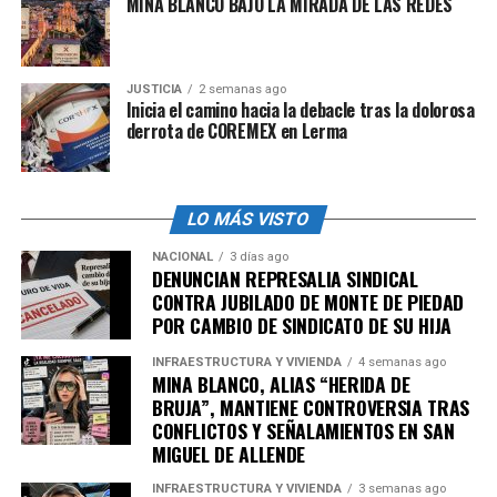
MINA BLANCO BAJO LA MIRADA DE LAS REDES
JUSTICIA
2 semanas ago
Inicia el camino hacia la debacle tras la dolorosa
derrota de COREMEX en Lerma
/ Ilustración: Daniel Rey
El
Impuesto por la Emisión de Gases Contaminantes
LO MÁS VISTO
a la Atmósfera
en San Luis Potosí fue creado para
gravar las emisiones directas de gases como CO2,
NACIONAL
3 días ago
DENUNCIAN REPRESALIA SINDICAL
CH4, N2O
y otros, para
fomentar prácticas
CONTRA JUBILADO DE MONTE DE PIEDAD
sostenibles
y reducir la contaminación ambiental.
POR CAMBIO DE SINDICATO DE SU HIJA
Tras varios aplazamientos,
su entrada en vigor fue
INFRAESTRUCTURA Y VIVIENDA
4 semanas ago
fijada para el 1 de enero de 2025,
con ajustes como la
MINA BLANCO, ALIAS “HERIDA DE
BRUJA”, MANTIENE CONTROVERSIA TRAS
reducción del costo por tonelada de
3 UMA** a 1 UMA
y
CONFLICTOS Y SEÑALAMIENTOS EN SAN
la eliminación de requisitos administrativos complejos.
MIGUEL DE ALLENDE
La propuesta surgió desde el gobierno del estado y
fue
INFRAESTRUCTURA Y VIVIENDA
3 semanas ago