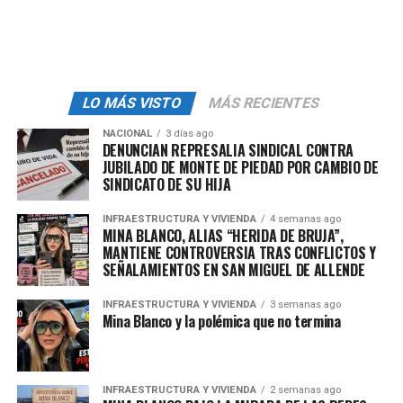
entidades legislaran
impuestos ambientales
“Contaminan las
fugas de metano de Pemex
, las
LO MÁS VISTO
MÁS RECIENTES
aguas residuales
, el mal manejo de los desechos
urbanos y en términos de
emisiones de gases de
NACIONAL
3 días ago
bióxido de carbono
que es de los sectores principales
DENUNCIAN REPRESALIA SINDICAL CONTRA
JUBILADO DE MONTE DE PIEDAD POR CAMBIO DE
que más gases emiten, son la
generación de energía y
SINDICATO DE SU HIJA
el transporte
”, dijo.
INFRAESTRUCTURA Y VIVIENDA
4 semanas ago
Posteriormente Guanajuato, Tamaulipas, Durango,
MINA BLANCO, ALIAS “HERIDA DE BRUJA”,
MANTIENE CONTROVERSIA TRAS CONFLICTOS Y
Estado de México, Querétaro y Yucatán siguieron los
SEÑALAMIENTOS EN SAN MIGUEL DE ALLENDE
pasos de Zacatecas para que
la industria pague una
cuota por cada tonelada de carbono emitida.
INFRAESTRUCTURA Y VIVIENDA
3 semanas ago
Mina Blanco y la polémica que no termina
INFRAESTRUCTURA Y VIVIENDA
2 semanas ago