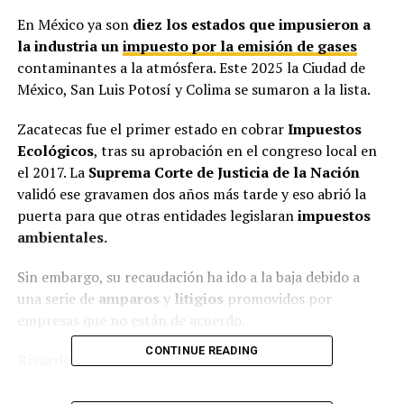
En México ya son
diez los estados que impusieron a
la industria un
impuesto por la emisión de gases
contaminantes a la atmósfera. Este 2025 la Ciudad de
México, San Luis Potosí y Colima se sumaron a la lista.
Zacatecas fue el primer estado en cobrar
Impuestos
Ecológicos
, tras su aprobación en el congreso local en
el 2017. La
Suprema Corte de Justicia de la Nación
validó ese gravamen dos años más tarde y eso abrió la
puerta para que otras entidades legislaran
impuestos
ambientales.
Sin embargo, su recaudación ha ido a la baja debido a
una serie de
amparos
y
litigios
promovidos por
empresas que no están de acuerdo.
CONTINUE READING
Ricardo Olivares
,
secretario de Finanzas de
Zacatecas
, explicó en
octubre de 2024
que las
empresas, principalmente
las
mineras
que cotizan en la