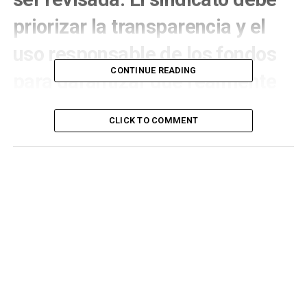
priorizar la transparencia y el
uso responsable de los fondos
CONTINUE READING
para garantizar que realmente
están trabajando en beneficio
CLICK TO COMMENT
de todos sus miembros.
En el ámbito
sindical
, donde se espera transparencia y
compromiso con los trabajadores, han surgido serias
preocupaciones en torno a las prácticas financieras del
Sindicato Alberto Juárez Blancas
. En el centro de esta
controversia se encuentra
Luis Greco
, quien ha sido
señalado por cobrar comisiones exorbitantes por cada
detentación que consigue para el sindicato. Estas
comisiones, que superan los 100 mil pesos por evento,
plantean serias dudas sobre la ética y las prioridades del