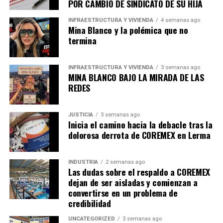
POR CAMBIO DE SINDICATO DE SU HIJA
pagos desproporcionados a individuos.
INFRAESTRUCTURA Y VIVIENDA
4 semanas ago
Mina Blanco y la polémica que no
termina
admin
INFRAESTRUCTURA Y VIVIENDA
3 semanas ago
MINA BLANCO BAJO LA MIRADA DE LAS
REDES
JUSTICIA
3 semanas ago
Inicia el camino hacia la debacle tras la
dolorosa derrota de COREMEX en Lerma
INDUSTRIA
2 semanas ago
Las dudas sobre el respaldo a COREMEX
dejan de ser aisladas y comienzan a
convertirse en un problema de
credibilidad
UNCATEGORIZED
3 semanas ago