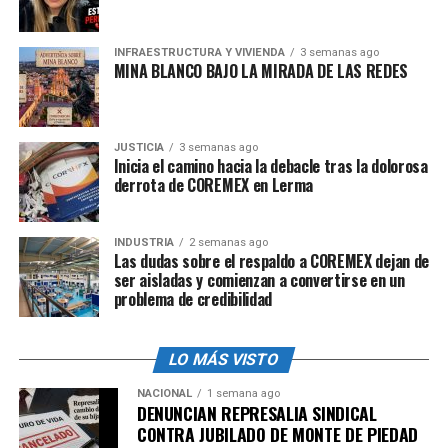
intereses personales más que en el bienestar colectivo
de los trabajadores.
INFRAESTRUCTURA Y VIVIENDA
3 semanas ago
MINA BLANCO BAJO LA MIRADA DE LAS REDES
La percepción de que Luis Greco recibe más de
100 mil
pesos
por
detentación
puede minar la confianza de los
trabajadores en el sindicato. Los sindicatos existen para
defender y mejorar las condiciones laborales de sus
JUSTICIA
3 semanas ago
Inicia el camino hacia la debacle tras la dolorosa
miembros, no para enriquecer a unos pocos. Los
derrota de COREMEX en Lerma
trabajadores podrían empezar a cuestionar si sus cuotas
y aportaciones están siendo utilizadas de manera eficaz
y justa.
INDUSTRIA
2 semanas ago
Las dudas sobre el respaldo a COREMEX dejan de
ser aisladas y comienzan a convertirse en un
Además, esta situación podría tener repercusiones
problema de credibilidad
negativas en la moral y la cohesión del sindicato. Los
miembros podrían sentirse traicionados y
decepcionados al saber que una parte significativa de los
LO MÁS VISTO
fondos que aportan se destina a comisiones tan altas.
NACIONAL
1 semana ago
Los trabajadores tienen derecho a saber cómo se utiliza
DENUNCIAN REPRESALIA SINDICAL
CONTRA JUBILADO DE MONTE DE PIEDAD
su dinero y a exigir que se invierta en su beneficio, no en