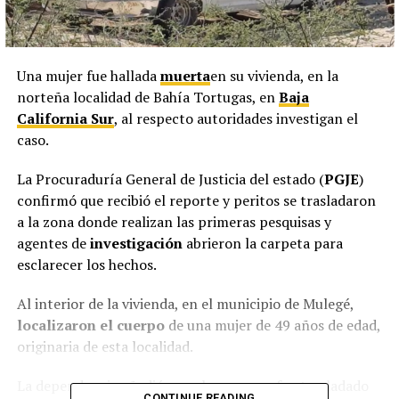
Una mujer fue hallada
muerta
en su vivienda, en la
norteña localidad de Bahía Tortugas, en
Baja
California Sur
, al respecto autoridades investigan el
caso.
La Procuraduría General de Justicia del estado (
PGJE
)
confirmó que recibió el reporte y peritos se trasladaron
a la zona donde realizan las primeras pesquisas y
agentes de
investigación
abrieron la carpeta para
esclarecer los hechos.
Al interior de la vivienda, en el municipio de Mulegé,
localizaron el cuerpo
de una mujer de 49 años de edad,
originaria de esta localidad.
La dependencia añadió que el cuerpo ya fue trasladado
CONTINUE READING