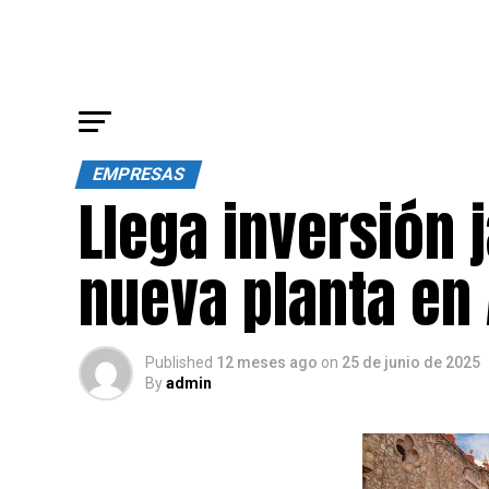
EMPRESAS
Llega inversión
nueva planta en
Published
12 meses ago
on
25 de junio de 2025
By
admin