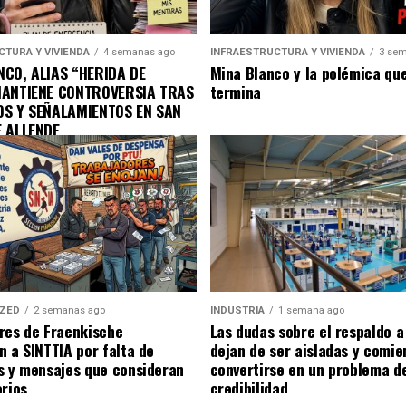
CTURA Y VIVIENDA
4 semanas ago
INFRAESTRUCTURA Y VIVIENDA
3 sem
CO, ALIAS “HERIDA DE
Mina Blanco y la polémica qu
MANTIENE CONTROVERSIA TRAS
termina
OS Y SEÑALAMIENTOS EN SAN
E ALLENDE
IZED
2 semanas ago
INDUSTRIA
1 semana ago
res de Fraenkische
Las dudas sobre el respaldo 
n a SINTTIA por falta de
dejan de ser aisladas y comie
s y mensajes que consideran
convertirse en un problema d
orios
credibilidad