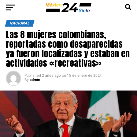
NACIONAL
Las 8 mujeres colombianas,
reportadas como desaparecidas
ya fueron localizadas y estaban en
actividades «recreativas»
Published
2 años ago
on
15 de enero de 2024
By
admin