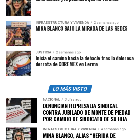
rescatadas
, identificada como Mariana García Muñoz,
dijo a actividades locales que el audio que grabo y envió a
sus familiares, en donde pide que se extiendan plegarias
INFRAESTRUCTURA Y VIVIENDA
2 semanas ago
por su vida, fue grabado mientras ella estaba
MINA BLANCO BAJO LA MIRADA DE LAS REDES
presuntamente bajo los influjos del alcohol.
En ese sentido, señaló que sus dichos pudieron ser
malinterpretados y enfatizó que ella y sus
JUSTICIA
2 semanas ago
Inicia el camino hacia la debacle tras la dolorosa
connacionales viajaron a la capital tabasqueña por
derrota de COREMEX en Lerma
voluntad propia.
LO MÁS VISTO
NACIONAL
3 días ago
admin
DENUNCIAN REPRESALIA SINDICAL
CONTRA JUBILADO DE MONTE DE PIEDAD
POR CAMBIO DE SINDICATO DE SU HIJA
INFRAESTRUCTURA Y VIVIENDA
4 semanas ago
MINA BLANCO, ALIAS “HERIDA DE