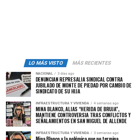
en el país.
“No quiero dar una información que sea imprecisa,
mejor vamos a esperar, porque continúa
la
investigación
. Pero mañana vamos a tener todos los
datos. Repito, celebro que están bien”, dijo el
mandatario federal durante la conferencia de este lunes.
Autoridades colombianas adelantaron que las
ocho
LO MÁS VISTO
MÁS RECIENTES
mujeres
fueron víctimas de trata en México, y que su
NACIONAL
3 días ago
localización ocurrió en la capital tabasqueña.
DENUNCIAN REPRESALIA SINDICAL CONTRA
JUBILADO DE MONTE DE PIEDAD POR CAMBIO DE
“Esta vez no triunfó la muerte. Gracias al gobierno de
SINDICATO DE SU HIJA
México por su apoyo y a nuestra embajada y consulados
INFRAESTRUCTURA Y VIVIENDA
4 semanas ago
en ese país. Hay capturados varios delincuentes de la
MINA BLANCO, ALIAS “HERIDA DE BRUJA”,
trata”, indicó el presidente
Gustavo Petro
sobre ello la
MANTIENE CONTROVERSIA TRAS CONFLICTOS Y
mañana del domingo.
SEÑALAMIENTOS EN SAN MIGUEL DE ALLENDE
Hasta ahora,
una de las mujeres que fueron
INFRAESTRUCTURA Y VIVIENDA
3 semanas ago
Mina Blanco y la polémica que no termina