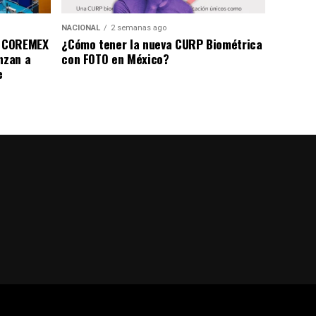
NACIONAL
2 semanas ago
a COREMEX
¿Cómo tener la nueva CURP Biométrica
nzan a
con FOTO en México?
e