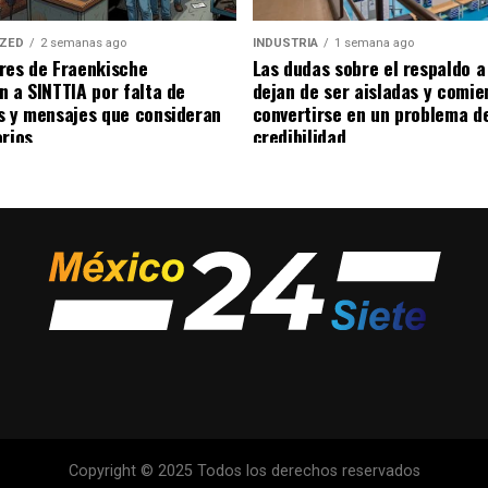
IZED
2 semanas ago
INDUSTRIA
1 semana ago
res de Fraenkische
Las dudas sobre el respaldo 
n a SINTTIA por falta de
dejan de ser aisladas y comie
s y mensajes que consideran
convertirse en un problema d
orios
credibilidad
Copyright © 2025 Todos los derechos reservados