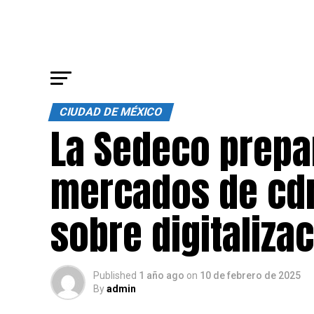
CIUDAD DE MÉXICO
La Sedeco prepa
mercados de cdm
sobre digitaliza
Published
1 año ago
on
10 de febrero de 2025
By
admin