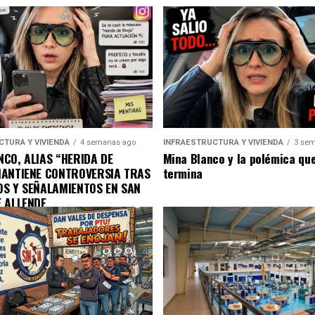
CTURA Y VIVIENDA
4 semanas ago
INFRAESTRUCTURA Y VIVIENDA
3 sem
CO, ALIAS “HERIDA DE
Mina Blanco y la polémica qu
MANTIENE CONTROVERSIA TRAS
termina
OS Y SEÑALAMIENTOS EN SAN
E ALLENDE