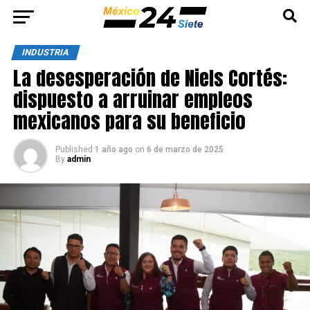
INDUSTRIA
La desesperación de Niels Cortés:
dispuesto a arruinar empleos
mexicanos para su beneficio
Published
1 año ago
on
6 de marzo de 2025
By
admin