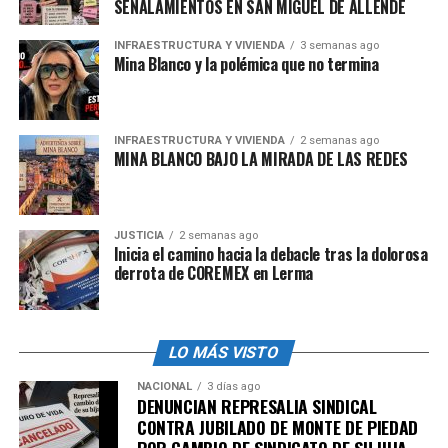
SEÑALAMIENTOS EN SAN MIGUEL DE ALLENDE
dependen de estos empleos. Pero eso no le importa a
Cortés. Su ambición está por encima de todo, incluso si
INFRAESTRUCTURA Y VIVIENDA
3 semanas ago
eso significa dejar sin trabajo a los mismos empleados a
Mina Blanco y la polémica que no termina
los que dice representar.
INFRAESTRUCTURA Y VIVIENDA
2 semanas ago
admin
MINA BLANCO BAJO LA MIRADA DE LAS REDES
JUSTICIA
2 semanas ago
Inicia el camino hacia la debacle tras la dolorosa
derrota de COREMEX en Lerma
LO MÁS VISTO
NACIONAL
3 días ago
DENUNCIAN REPRESALIA SINDICAL
CONTRA JUBILADO DE MONTE DE PIEDAD