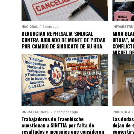
NACIONAL
2 días ago
INFRAESTRU
DENUNCIAN REPRESALIA SINDICAL
MINA BLAN
CONTRA JUBILADO DE MONTE DE PIEDAD
BRUJA”, 
POR CAMBIO DE SINDICATO DE SU HIJA
CONFLICT
MIGUEL D
UNCATEGORIZED
2 semanas ago
INDUSTRIA
Trabajadores de Fraenkische
Las dudas
cuestionan a SINTTIA por falta de
dejan de 
resultados y mensajes que consideran
convertir