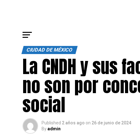
CIUDAD DE MÉXICO
La CNDH y sus f
no son por conce
social
Published
2 años ago
on
26 de junio de 2024
By
admin