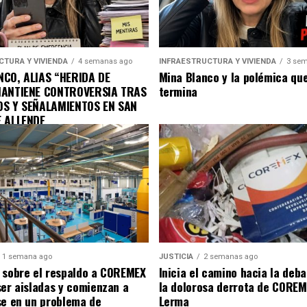
CTURA Y VIVIENDA
4 semanas ago
INFRAESTRUCTURA Y VIVIENDA
3 sem
CO, ALIAS “HERIDA DE
Mina Blanco y la polémica qu
MANTIENE CONTROVERSIA TRAS
termina
OS Y SEÑALAMIENTOS EN SAN
E ALLENDE
1 semana ago
JUSTICIA
2 semanas ago
 sobre el respaldo a COREMEX
Inicia el camino hacia la deba
ser aisladas y comienzan a
la dolorosa derrota de COREM
se en un problema de
Lerma