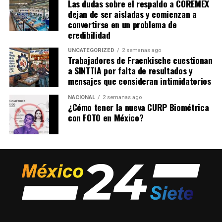
Las dudas sobre el respaldo a COREMEX
como un derecho social impostergable, pero su
dejan de ser aisladas y comienzan a
implementación enfrenta desafíos significativos
convertirse en un problema de
relacionados con la duración de la transición, la
credibilidad
vigilancia de su cumplimiento y la capacidad de las
UNCATEGORIZED
2 semanas ago
organizaciones sindicales para impulsar el cambio.
Trabajadores de Fraenkische cuestionan
a SINTTIA por falta de resultados y
mensajes que consideran intimidatorios
admin
NACIONAL
2 semanas ago
¿Cómo tener la nueva CURP Biométrica
con FOTO en México?