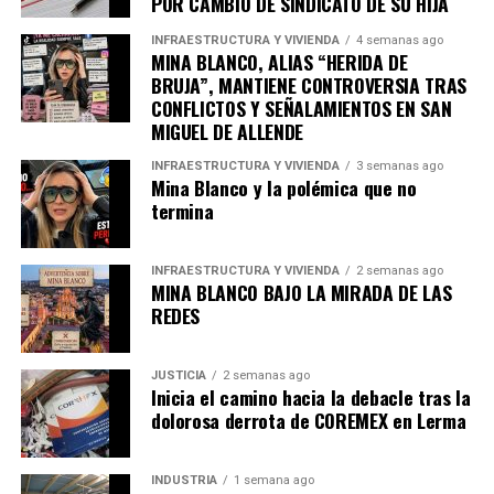
POR CAMBIO DE SINDICATO DE SU HIJA
horas, incluyendo horas extra.
INFRAESTRUCTURA Y VIVIENDA
4 semanas ago
MINA BLANCO, ALIAS “HERIDA DE
“Países como
Francia ya implementan jornadas de 35
BRUJA”, MANTIENE CONTROVERSIA TRAS
horas semanales,
mientras que México se ubica en el
CONFLICTOS Y SEÑALAMIENTOS EN SAN
lugar 21 de países con jornadas laborales más largas,
MIGUEL DE ALLENDE
según la OIT. Por ello, la OIT sugiere considerar el
desarrollo económico de cada país, la adopción de
INFRAESTRUCTURA Y VIVIENDA
3 semanas ago
Mina Blanco y la polémica que no
tecnología moderna, la elevación del nivel de vida y la
termina
preferencia de empleadores y trabajadores. También
prioriza la reducción de jornada en industrias con
INFRAESTRUCTURA Y VIVIENDA
2 semanas ago
esfuerzo físico o mental especial, o riesgo a la salud,
MINA BLANCO BAJO LA MIRADA DE LAS
especialmente para mujeres y jóvenes.
REDES
“La Unión Europea establece un límite de 48 horas
semanales, incluyendo horas extra, lo que evidencia un
JUSTICIA
2 semanas ago
Inicia el camino hacia la debacle tras la
rezago en la jornada laboral mexicana en comparación
dolorosa derrota de COREMEX en Lerma
con el panorama internacional”, expuso Carrasco Soulé.
En resumen, la reducción de la jornada laboral es vista
INDUSTRIA
1 semana ago