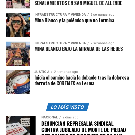
SEÑALAMIENTOS EN SAN MIGUEL DE ALLENDE
incidencia en los foros de discusión y cuestionar la
participación de ciertos sindicatos”.
INFRAESTRUCTURA Y VIVIENDA
3 semanas ago
Mina Blanco y la polémica que no termina
La especialista
María Karla Rebececa Carrasco Soulé
,
expuso que hay empresas que se encuentran en pruebas
pilotos, como es el caso de Walmart, que han
INFRAESTRUCTURA Y VIVIENDA
2 semanas ago
implementado modelos de 4 días de 10 horas y 6 días de
MINA BLANCO BAJO LA MIRADA DE LAS REDES
6.5 horas, buscando la organización más funcional y
adaptada a las necesidades de cada trabajador.
JUSTICIA
2 semanas ago
México sin ratificar el Convenio
Inicia el camino hacia la debacle tras la dolorosa
derrota de COREMEX en Lerma
47 de la OIT
Otro aspecto que evidenciaron los especialistas fue el
LO MÁS VISTO
hecho de que
México no ha ratificado el Convenio 47
sobre las 40 horas semanales.
Además, existe una
NACIONAL
2 días ago
DENUNCIAN REPRESALIA SINDICAL
recomendación (116) que insta a las naciones a acotar la
CONTRA JUBILADO DE MONTE DE PIEDAD
jornada a 40 horas o, en su defecto, a no exceder las 48