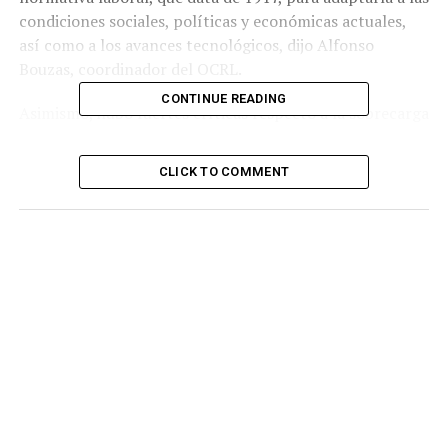
condiciones sociales, políticas y económicas actuales,
así como a los avances tecnológicos, dijo Alfonso
Bouzas, coordinador del OCRL.
CONTINUE READING
Asimismo, hubo fuertes críticas respecto a la sobrecarga
de trabajo y las horas extras las horas extras -temas que
se han subido a la mesa de la discusión- ya que se han
CLICK TO COMMENT
normalizado en México, “desvirtuando su carácter
excepcional y afectando el principio de protección al
descanso, la salud y la vida familiar del trabajador. Una
jurisprudencia de la Suprema Corte de Justicia de la
Nación es criticada por fomentar la sobrecarga laboral,
al desplazar la carga de la prueba de las horas extras al
trabajador después de nueve horas”, expuso el
magistrado Héctor Arturo Mercado.
Expertos y sindicalistas dijeron que
existe frustración
por la lentitud en la instrumentación de la reducción
de jornada
, especialmente considerando que hace dos