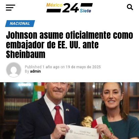
NACIONAL
Johnson asume oficialmente como
embajador de EE. UU. ante
Sheinbaum
Published
1 año ago
on
19 de mayo de 2025
By
admin