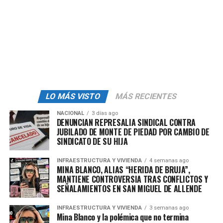
Mehila; República Dominicana, Juan Bolívar Díaz
Santana; República de Colombia, Carlos Fernando
García Manosalva; y República Eslovaca, Milan Cigán”.
En el despacho
presidencial también
saludamos al embajador
LO MÁS VISTO
MÁS RECIENTES
de los Estados Unidos de
América, Ronald Johnson.
NACIONAL
3 días ago
DENUNCIAN REPRESALIA SINDICAL CONTRA
JUBILADO DE MONTE DE PIEDAD POR CAMBIO DE
pic.twitter.com/5GrImduo
SINDICATO DE SU HIJA
BM
— Claudia Sheinbaum
INFRAESTRUCTURA Y VIVIENDA
4 semanas ago
Pardo (@Claudiashein)
MINA BLANCO, ALIAS “HERIDA DE BRUJA”,
MANTIENE CONTROVERSIA TRAS CONFLICTOS Y
May 19, 2025
SEÑALAMIENTOS EN SAN MIGUEL DE ALLENDE
INFRAESTRUCTURA Y VIVIENDA
3 semanas ago
Mina Blanco y la polémica que no termina