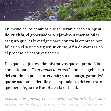
En medio de los cambios que se llevan a cabo en
Agua
de Puebla
, el gobernador
Alejandro Armenta Mier
aseguró que las investigaciones contra la empresa por
fallas en el servicio siguen su curso, a fin de avanzar en
el proceso de desprivatización.
Dijo que los ajustes administrativos que emprendió la
concesionaria,
“son temas internos”,
donde el gobierno
del estado no puede intervenir; sin embargo, garantizó
que se auditará a detalle el cumplimiento del contrato
que tiene
Agua de Puebla
en la entidad.
«Los ajustes que hay en sus órganos administrativos son
decisiones de ellos, nosotros estaremos muy atentos al
servicio, a nosotros nos ocupa que la población tenga