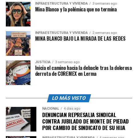
más controvertida y sin precedentes en México.
INFRAESTRUCTURA Y VIVIENDA
3 semanas ago
Mina Blanco y la polémica que no termina
Esta reforma también redujo el número de ministros de
la SCJN de 11 a nueve y estableció la creación del TDJ
para supervisar la conducta de los miembros de esta
INFRAESTRUCTURA Y VIVIENDA
2 semanas ago
rama del poder público en México.
MINA BLANCO BAJO LA MIRADA DE LAS REDES
admin
JUSTICIA
3 semanas ago
Inicia el camino hacia la debacle tras la dolorosa
derrota de COREMEX en Lerma
LO MÁS VISTO
NACIONAL
4 días ago
DENUNCIAN REPRESALIA SINDICAL
CONTRA JUBILADO DE MONTE DE PIEDAD
POR CAMBIO DE SINDICATO DE SU HIJA
INFRAESTRUCTURA Y VIVIENDA
4 semanas ago