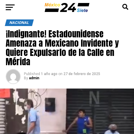
NACIONAL
¡Indignante! Estadounidense
Amenaza a Mexicano Invidente y
Quiere Expulsarlo de la Calle en
Mérida
Published
1 año ago
on
27 de febrero de 2025
By
admin