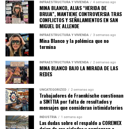
INFRAESTRUCTURA Y VIVIENDA
4 semanas ago
MINA BLANCO, ALIAS “HERIDA DE
admin
BRUJA”, MANTIENE CONTROVERSIA TRAS
CONFLICTOS Y SEÑALAMIENTOS EN SAN
MIGUEL DE ALLENDE
INFRAESTRUCTURA Y VIVIENDA
3 semanas ago
Mina Blanco y la polémica que no
termina
INFRAESTRUCTURA Y VIVIENDA
2 semanas ago
MINA BLANCO BAJO LA MIRADA DE LAS
REDES
UNCATEGORIZED
2 semanas ago
Trabajadores de Fraenkische cuestionan
a SINTTIA por falta de resultados y
mensajes que consideran intimidatorios
INDUSTRIA
1 semana ago
Las dudas sobre el respaldo a COREMEX
dejan de ser aisladas y comienzan a