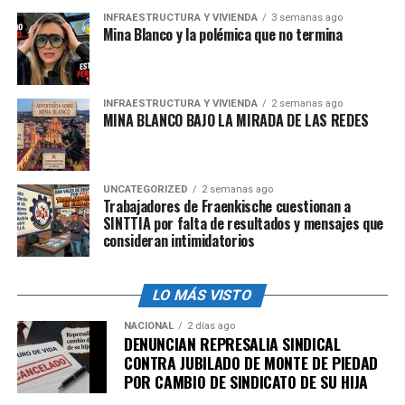
futuro de las nuevas generaciones.
Hoy es una
INFRAESTRUCTURA Y VIVIENDA
3 semanas ago
amenaza contra un trabajador invidente, pero
Mina Blanco y la polémica que no termina
mañana podría ser cualquier otro mexicano el que
sea echado de su propio espacio solo por no ser
extranjero.
INFRAESTRUCTURA Y VIVIENDA
2 semanas ago
MINA BLANCO BAJO LA MIRADA DE LAS REDES
Mientras tanto, los ciudadanos de a pie son ignorados,
desplazados y pisoteados en su propio país, mientras las
leyes parecen estar hechas para proteger más a los
UNCATEGORIZED
2 semanas ago
extranjeros que a quienes han nacido aquí.
Trabajadores de Fraenkische cuestionan a
SINTTIA por falta de resultados y mensajes que
consideran intimidatorios
¡Basta de atropellos!
Es hora de que el pueblo
mexicano alce la voz y exija respeto.
No somos
ciudadanos de segunda en nuestra propia nación.
Si
LO MÁS VISTO
las autoridades no quieren defendernos, entonces el
pueblo tiene que organizarse, denunciar y exigir justicia.
NACIONAL
2 días ago
DENUNCIAN REPRESALIA SINDICAL
CONTRA JUBILADO DE MONTE DE PIEDAD
https://twitter.com/catrina_nortena/status/189454064844
POR CAMBIO DE SINDICATO DE SU HIJA
8983225