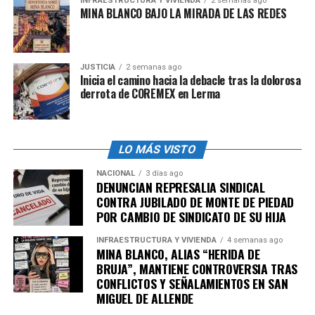
INFRAESTRUCTURA Y VIVIENDA
2 semanas ago
MINA BLANCO BAJO LA MIRADA DE LAS REDES
JUSTICIA
2 semanas ago
Inicia el camino hacia la debacle tras la dolorosa
derrota de COREMEX en Lerma
LO MÁS VISTO
NACIONAL
3 días ago
DENUNCIAN REPRESALIA SINDICAL
CONTRA JUBILADO DE MONTE DE PIEDAD
En pleno Paseo de la Reforma, justo donde la ciudad
POR CAMBIO DE SINDICATO DE SU HIJA
respira orgullo y diversidad, IKEA instaló clósets
blancos sobre escaleras con los colores de la bandera
INFRAESTRUCTURA Y VIVIENDA
4 semanas ago
arcoíris. No fue decoración, sino una invitación abierta
MINA BLANCO, ALIAS “HERIDA DE
BRUJA”, MANTIENE CONTROVERSIA TRAS
donde los miembros de la comunidad LGBTQ+ pudieron
CONFLICTOS Y SEÑALAMIENTOS EN SAN
decidir volver a salir del clóset, o hacerlo por primera
MIGUEL DE ALLENDE
vez, pero con música, pasarela, ovación, y sobre todo