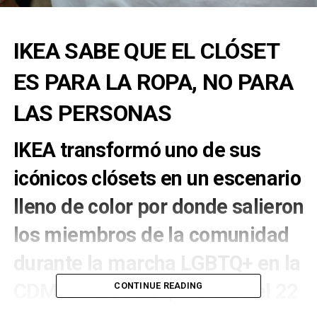
IKEA SABE QUE EL CLÓSET
ES PARA LA ROPA, NO PARA
LAS PERSONAS
IKEA transformó uno de sus
icónicos clósets en un escenario
lleno de color por donde ⁠salieron
los miembros de la comunidad
durante la marcha LGBTQ+ en la
CDMX. • ⁠ En 2024, menos del 22 ⁠
CONTINUE READING