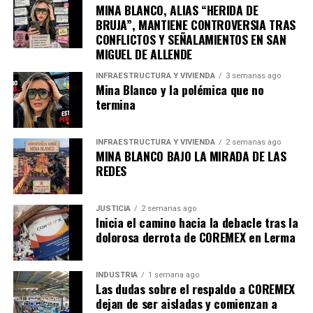
MINA BLANCO, ALIAS “HERIDA DE
BRUJA”, MANTIENE CONTROVERSIA TRAS
CONFLICTOS Y SEÑALAMIENTOS EN SAN
MIGUEL DE ALLENDE
Los
planes para hacer negocios en el mercado
INFRAESTRUCTURA Y VIVIENDA
3 semanas ago
mexicano
de los
hidrocarburos
iniciaron en
febrero
Mina Blanco y la polémica que no
de 2013
, sólo
tres meses después de que comenzara
termina
la administración de Peña Nieto
, y cuando ya se
vislumbraba una reforma energética que rompería el
INFRAESTRUCTURA Y VIVIENDA
2 semanas ago
monopolio que durante décadas mantuvo Pemex sobre
MINA BLANCO BAJO LA MIRADA DE LAS
la exploración, producción y comercialización de
REDES
energéticos en México.
Por esas fechas
Jeff Cooper
—un
abogado que trabajó
JUSTICIA
2 semanas ago
Inicia el camino hacia la debacle tras la
de cerca con el difunto hermano de Hunter Biden
,
dolorosa derrota de COREMEX en Lerma
Beau
, y que donó miles de dólares a las diversas
campañas políticas de
Joe Biden
— escribió a Hunter
para
hablarle de la privatización de la petrolera
INDUSTRIA
1 semana ago
Las dudas sobre el respaldo a COREMEX
mexicana y la posibilidad de hacer negocios
. “Esto se
dejan de ser aisladas y comienzan a
está convirtiendo en algo gigantesco, hermano”, le dijo.