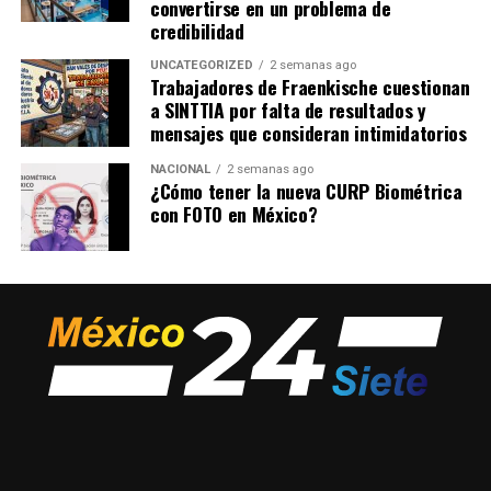
convertirse en un problema de
credibilidad
Las perspectivas de ganancias aumentaron cuando
UNCATEGORIZED
2 semanas ago
Hunter Biden ascendió a la dirección de Burisma
Trabajadores de Fraenkische cuestionan
Holdings, en 2014
. Hunter Biden y
Jeff Cooper
a SINTTIA por falta de resultados y
buscaron la ayuda del
empresario Miguel Alemán
mensajes que consideran intimidatorios
Magnani, hijo del exgobernador de Veracruz, Miguel
NACIONAL
2 semanas ago
Alemán Velasco
y en ese entonces presidente de la
¿Cómo tener la nueva CURP Biométrica
aerolínea Interjet, para tratar de
forjar una relación
con FOTO en México?
con el empresario Carlos Slim y así ganar contratos
con la petrolera mexicana.