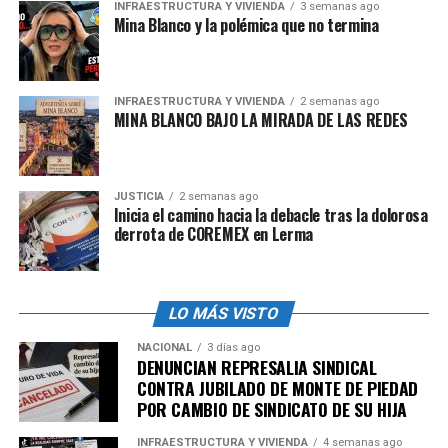
Blanca y viajes en el avión oficial Air Force Two
, con
INFRAESTRUCTURA Y VIVIENDA
3 semanas ago
Mina Blanco y la polémica que no termina
periplos que incluyeron reuniones la
Ciudad de
México
.
Si bien el
juicio político contra Joe Biden promovido
INFRAESTRUCTURA Y VIVIENDA
2 semanas ago
en el Capitolio no procedió y Hunter Biden ya no es
MINA BLANCO BAJO LA MIRADA DE LAS REDES
directivo de Burisma Holdings
, es hasta ahora, una
década después, que se conocen detalles de las
estrategias urdidas por representantes de grandes
JUSTICIA
2 semanas ago
Inicia el camino hacia la debacle tras la dolorosa
capitales internacionales para aprovechar la apertura
derrota de COREMEX en Lerma
de Pemex.
LO MÁS VISTO
NACIONAL
3 días ago
DENUNCIAN REPRESALIA SINDICAL
CONTRA JUBILADO DE MONTE DE PIEDAD
POR CAMBIO DE SINDICATO DE SU HIJA
INFRAESTRUCTURA Y VIVIENDA
4 semanas ago