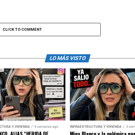
CLICK TO COMMENT
LO MÁS VISTO
CTURA Y VIVIENDA
4 semanas ago
INFRAESTRUCTURA Y VIVIENDA
3 sem
CO, ALIAS “HERIDA DE
Mina Blanco y la polémica qu