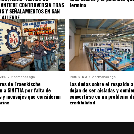
MANTIENE CONTROVERSIA TRAS
termina
OS Y SEÑALAMIENTOS EN SAN
E ALLENDE
IZED
2 semanas ago
INDUSTRIA
2 semanas ago
res de Fraenkische
Las dudas sobre el respaldo 
n a SINTTIA por falta de
dejan de ser aisladas y comie
s y mensajes que consideran
convertirse en un problema d
orios
credibilidad