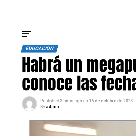
EDUCACIÓN
Habrá un megap
conoce las fech
Published
3 años ago
on
16 de octubre de 2023
By
admin