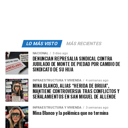
Rescatan a persona atrapada en
el incendio de un supermercado
en el Infonavit Amalucan
Al sitio acudieron elementos de
Protección Civil
y
LO MÁS VISTO
MÁS RECIENTES
Bomberos
para atender la emergencia. Pasadas las
5 de
NACIONAL
3 días ago
la mañana
se
escuchó
una
fuerte explosión
en el
DENUNCIAN REPRESALIA SINDICAL CONTRA
inmueble
, sin reporte de
lesionados
.
JUBILADO DE MONTE DE PIEDAD POR CAMBIO DE
SINDICATO DE SU HIJA
Minutos después se confirmó la
presencia
de una
INFRAESTRUCTURA Y VIVIENDA
4 semanas ago
persona atrapada
en el
supermercado
mientras se
MINA BLANCO, ALIAS “HERIDA DE BRUJA”,
incendiaba
, que fue
rescatada sin lesiones
por los
MANTIENE CONTROVERSIA TRAS CONFLICTOS Y
cuerpos de emergencia. Fue
SEÑALAMIENTOS EN SAN MIGUEL DE ALLENDE
trasladado
a un
hospital
únicamente por
intoxicación
.
INFRAESTRUCTURA Y VIVIENDA
3 semanas ago
Mina Blanco y la polémica que no termina
Autoridades informaron que en la parte trasera del
inmueble
hay un
templo
por donde tuvieron que abrir