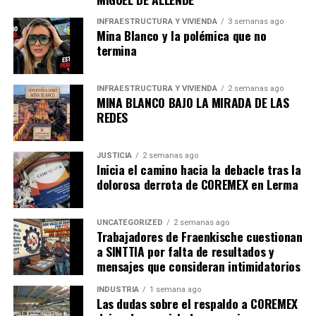
para ser posteriormente
trasladado a un hospital.
Lo
anterior gracias a la coordinación con el
C5
así como la
INFRAESTRUCTURA Y VIVIENDA
3 semanas ago
Mina Blanco y la polémica que no
Dirección de Emergencia y Respuesta Inmediata
termina
(DERI).
Cabe mencionar que
Emanuel
, quien dio aviso de la
INFRAESTRUCTURA Y VIVIENDA
2 semanas ago
MINA BLANCO BAJO LA MIRADA DE LAS
emergencia
a las autoridades, se mantuvo en
REDES
comunicación
en todo momento con los elementos de
la
DERI
y
Protección Civil
quienes lo guiaron para
resguardarse en el «
cuarto frío
«.
JUSTICIA
2 semanas ago
Inicia el camino hacia la debacle tras la
dolorosa derrota de COREMEX en Lerma
Las labores de control del
siniestro
por parte de los
cuerpos de emergencia
se mantienen en la zona.
UNCATEGORIZED
2 semanas ago
Trabajadores de Fraenkische cuestionan
a SINTTIA por falta de resultados y
admin
mensajes que consideran intimidatorios
INDUSTRIA
1 semana ago
Las dudas sobre el respaldo a COREMEX