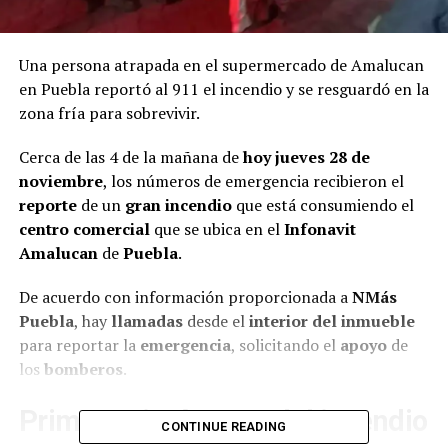
Una persona atrapada en el supermercado de Amalucan
en Puebla reportó al 911 el incendio y se resguardó en la
zona fría para sobrevivir.
Cerca de las 4 de la mañana de
hoy jueves 28 de
noviembre
, los números de emergencia recibieron el
reporte
de un
gran incendio
que está consumiendo el
centro comercial
que se ubica en el
Infonavit
Amalucan
de
Puebla
.
De acuerdo con información proporcionada a
NMás
Puebla
, hay
llamadas
desde el
interior del inmueble
para reportar la
emergencia
, solicitando el
apoyo
de
los
bomberos
.
Primeras imágenes del incendio
CONTINUE READING