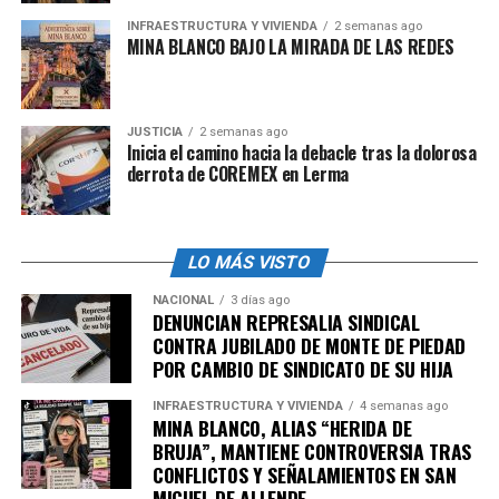
un
boquete
para
extraer
a la
persona atrapada.
INFRAESTRUCTURA Y VIVIENDA
2 semanas ago
MINA BLANCO BAJO LA MIRADA DE LAS REDES
El hombre atrapado estuvo todo
el tiempo comunicado con su
JUSTICIA
2 semanas ago
familia y Protección Civil para
Inicia el camino hacia la debacle tras la dolorosa
derrota de COREMEX en Lerma
ser rescatado
Horas más tarde la
Secretaría de Seguridad
LO MÁS VISTO
Ciudadana
informó que se llevan a cabo las
labores
de
mitigación
de
riesgos
en coordinación con elementos
NACIONAL
3 días ago
DENUNCIAN REPRESALIA SINDICAL
del
Ejército
,
bomberos
de la
Secretaría de Seguridad
CONTRA JUBILADO DE MONTE DE PIEDAD
Pública
del Estado y
Protección Civil Municipal
, bajo
POR CAMBIO DE SINDICATO DE SU HIJA
el
Plan DNIII.
INFRAESTRUCTURA Y VIVIENDA
4 semanas ago
MINA BLANCO, ALIAS “HERIDA DE
Durante las labores por el
incendio
en un
negocio
del
BRUJA”, MANTIENE CONTROVERSIA TRAS
Boulevard
Xonacatepec
,
Emanuel de 24 años
fue
CONFLICTOS Y SEÑALAMIENTOS EN SAN
rescatado
del siniestro y atendido por los
paramédicos
MIGUEL DE ALLENDE