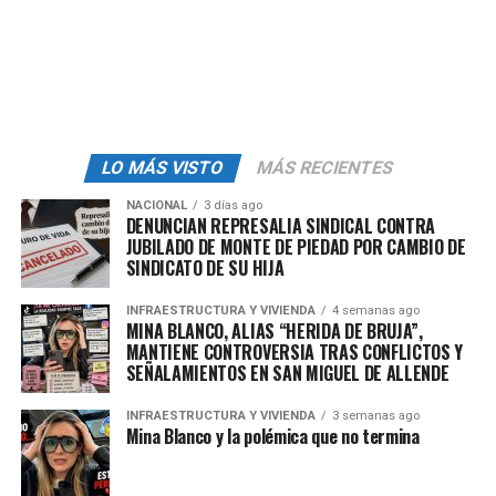
764 veces.
El
5 de febrero
, al ser un descanso oficial establecido en
la
LFT
los trabajadores pueden disfrutar del puente
para pasar tiempo en familia, salir a otro Estado de
vacaciones o simplemente descansar en casa para
recobrar fuerza.
LO MÁS VISTO
MÁS RECIENTES
NACIONAL
3 días ago
Aunque este no es el caso, ya que el día feriado cae en
DENUNCIAN REPRESALIA SINDICAL CONTRA
lunes, en el
artículo 75
de la LFT indica que si cayera
JUBILADO DE MONTE DE PIEDAD POR CAMBIO DE
SINDICATO DE SU HIJA
en
domingo
y los trabajadores (obreros, jornaleros,
empleados domésticos, artesanos y todo aquel que
INFRAESTRUCTURA Y VIVIENDA
4 semanas ago
cuente con un contrato) tuvieran que prestar sus
MINA BLANCO, ALIAS “HERIDA DE BRUJA”,
servicios, deberán recibir el
triple de su sueldo más la
MANTIENE CONTROVERSIA TRAS CONFLICTOS Y
SEÑALAMIENTOS EN SAN MIGUEL DE ALLENDE
prima dominical
.
INFRAESTRUCTURA Y VIVIENDA
3 semanas ago
Mina Blanco y la polémica que no termina
admin