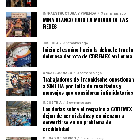
descarta
que este hecho esté relacionado con un
intento de robo del vehículo.
INFRAESTRUCTURA Y VIVIENDA
3 semanas ago
MINA BLANCO BAJO LA MIRADA DE LAS
REDES
admin
JUSTICIA
3 semanas ago
Inicia el camino hacia la debacle tras la
dolorosa derrota de COREMEX en Lerma
UNCATEGORIZED
3 semanas ago
Trabajadores de Fraenkische cuestionan
a SINTTIA por falta de resultados y
mensajes que consideran intimidatorios
INDUSTRIA
2 semanas ago
Las dudas sobre el respaldo a COREMEX
dejan de ser aisladas y comienzan a
convertirse en un problema de
credibilidad
CIUDAD DE MÉXICO
3 semanas ago