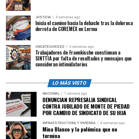
Calpan
, Fernando Castellanos, por lo que
fue
trasladado
a instalaciones de la FGE para presentar su
JUSTICIA
3 semanas ago
declaración
.
Inicia el camino hacia la debacle tras la dolorosa
derrota de COREMEX en Lerma
FGE se pronuncia ante el crimen
Al respecto,
la Fiscalía de Puebla
UNCATEGORIZED
3 semanas ago
, a través de la red
Trabajadores de Fraenkische cuestionan a
social X,
descartó la detención de personas por este
SINTTIA por falta de resultados y mensajes que
hecho
.
consideran intimidatorios
La Fiscalía Puebla investiga la privación de la vida de
LO MÁS VISTO
Adela C., presidenta del DIF de Calpan, en la Autopista
México-Puebla. Comparecerán para rendir declaración
NACIONAL
1 semana ago
todas las personas cuyo testimonio se requiera. Hasta el
DENUNCIAN REPRESALIA SINDICAL
CONTRA JUBILADO DE MONTE DE PIEDAD
momento no hay detenidos. La Institución avanza para
POR CAMBIO DE SINDICATO DE SU HIJA
esclarecer el caso precisó.
INFRAESTRUCTURA Y VIVIENDA
4 semanas ago
Una de las líneas de investigación sugiere que
la pareja
Mina Blanco y la polémica que no
tenía problemas en el matrimonio
termina
, aunque
no se