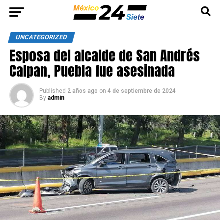
UNCATEGORIZED
Esposa del alcalde de San Andrés
Calpan, Puebla fue asesinada
Published
2 años ago
on
4 de septiembre de 2024
By
admin