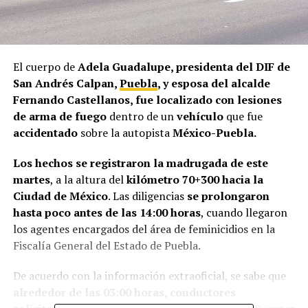
El cuerpo de
Adela Guadalupe, presidenta del DIF de
San Andrés Calpan,
Puebla
, y esposa del alcalde
Fernando Castellanos, fue localizado con lesiones
de arma de fuego
dentro de un
vehículo
que fue
accidentado
sobre la autopista
México-Puebla.
Los hechos se registraron la madrugada de este
martes
, a la altura del
kilómetro 70+300 hacia la
Ciudad de México
. Las diligencias
se prolongaron
hasta poco antes de las 14:00 horas
, cuando llegaron
los agentes encargados del área de feminicidios en la
Fiscalía General del Estado de Puebla.
De acuerdo con la información extraoficial, se sabe que
alrededor de las 03:00 horas, conductores