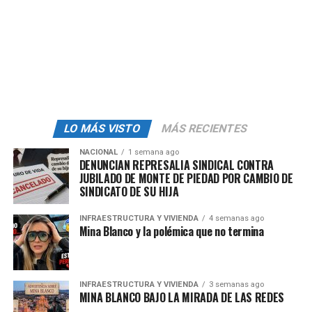
alcalde de San Andrés Calpan
, lo que confirmó que se
trataba de la presidenta del DIF municipal.
Alrededor de las
12:30 horas
, arribó personal de la
Fiscalía Especializada en Feminicidios de la FGE
,
quienes comenzaron a realizar las diligencias
correspondientes en la unidad y en la zona del delito,
con el fin de
recabar suficientes indicios
que puedan
LO MÁS VISTO
MÁS RECIENTES
llevar a los
responsables
de esta
muerte
.
NACIONAL
1 semana ago
DENUNCIAN REPRESALIA SINDICAL CONTRA
JUBILADO DE MONTE DE PIEDAD POR CAMBIO DE
Te puede interesar:
Atentan contra hijo del
SINDICATO DE SU HIJA
alcalde electo de Comonfort, Guanajuato
INFRAESTRUCTURA Y VIVIENDA
4 semanas ago
Finalmente, personal del Servicio Médico Forense
Mina Blanco y la polémica que no termina
realizó el levantamiento del cuerpo y lo trasladó a la
ciudad de Puebla, donde continuarán con las
investigaciones correspondientes.
INFRAESTRUCTURA Y VIVIENDA
3 semanas ago
MINA BLANCO BAJO LA MIRADA DE LAS REDES
En el lugar se encontraba también el alcalde de