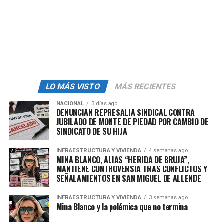
Este cambio demográfico hacia una población envejecida
plantea nuevos desafíos en términos de salud y
bienestar social, lo que requiere respuestas innovadoras
por parte de las instituciones de educación superior.
En este sentido, la
UAM
ha establecido colaboraciones
internacionales con instituciones como la Universidad
de Duisburg-Essen (UDE) en Alemania y la Universidad
LO MÁS VISTO
MÁS RECIENTES
de Costa Rica (UCR), con el objetivo de promover la
cooperación científica y la movilidad académica.
NACIONAL
3 días ago
DENUNCIAN REPRESALIA SINDICAL CONTRA
JUBILADO DE MONTE DE PIEDAD POR CAMBIO DE
SINDICATO DE SU HIJA
INFRAESTRUCTURA Y VIVIENDA
4 semanas ago
MINA BLANCO, ALIAS “HERIDA DE BRUJA”,
admin
MANTIENE CONTROVERSIA TRAS CONFLICTOS Y
SEÑALAMIENTOS EN SAN MIGUEL DE ALLENDE
INFRAESTRUCTURA Y VIVIENDA
3 semanas ago
Mina Blanco y la polémica que no termina