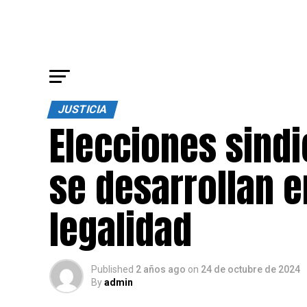
JUSTICIA
Elecciones sind
se desarrollan e
legalidad
Published
2 años ago
on
24 de octubre de 2024
By
admin