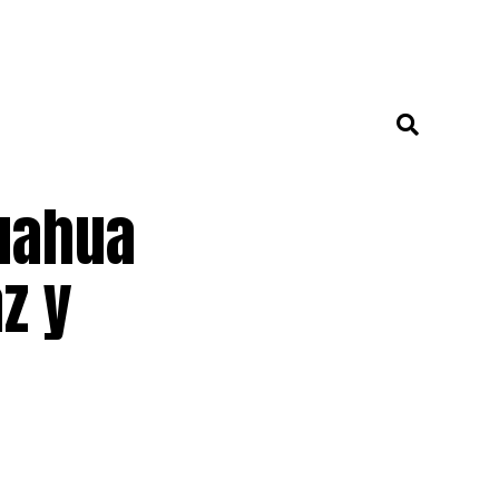
huahua
z y