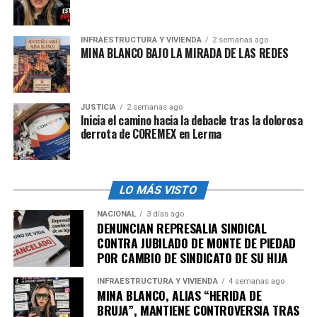
mes de agosto abrirá un área de la Escuela Técnica
Roberto Rocca, en Pesquería para recibir a 128 alumnos
INFRAESTRUCTURA Y VIVIENDA
2 semanas ago
becados de primer ingreso a la secundaria.
MINA BLANCO BAJO LA MIRADA DE LAS REDES
Señaló que hace 20 años China comprendió que la
educación es el camino hacia la movilidad social, al
permitir la generación de empleos de mayor valor, como
JUSTICIA
2 semanas ago
Inicia el camino hacia la debacle tras la dolorosa
los que ofrece la industria siderúrgica, entre otras.
derrota de COREMEX en Lerma
“Estamos tratando de replicar ese modelo; es decir, a
través de la industria en la que hemos crecido, podemos
brindar mayores oportunidades a la comunidad”, afirmó.
LO MÁS VISTO
A partir del mes de agosto 128 adolescentes del
NACIONAL
3 días ago
municipio de Pesquería y de otros aledaños, van a
DENUNCIAN REPRESALIA SINDICAL
CONTRA JUBILADO DE MONTE DE PIEDAD
ingresar para cursar el primer año de secundaria.
POR CAMBIO DE SINDICATO DE SU HIJA
Dentro de tres años habrá cerca de 1,000 jóvenes
estudiando, tanto secundaria como preparatoria.
INFRAESTRUCTURA Y VIVIENDA
4 semanas ago
MINA BLANCO, ALIAS “HERIDA DE
De esta manera Ternium trabaja de la mano con el
BRUJA”, MANTIENE CONTROVERSIA TRAS