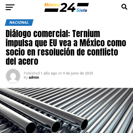
NACIONAL
Diálogo comercial: Ternium
impulsa que EU vea a México como
socio en resolución de conflicto
del acero
Published
1 año ago
on
9 de junio de 2025
By
admin