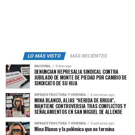
del acero)».
Confió en que se solucione esta situación y se logre
tener un mercado norteamericano con la mayor
integración de las cadenas de suministro de México,
Estados Unidos y Canadá.
«Lo que está haciendo el gobierno de México es que
empiecen a respetarse las reglas, las leyes de comercio,
LO MÁS VISTO
MÁS RECIENTES
y eso incluye a Vietnam y Malasia, la verdad son países
NACIONAL
3 días ago
satélite de las inversiones chinas, y creo que es un
DENUNCIAN REPRESALIA SINDICAL CONTRA
JUBILADO DE MONTE DE PIEDAD POR CAMBIO DE
camino», puntualizó.
SINDICATO DE SU HIJA
El camino de la preparación
INFRAESTRUCTURA Y VIVIENDA
4 semanas ago
MINA BLANCO, ALIAS “HERIDA DE BRUJA”,
técnica
MANTIENE CONTROVERSIA TRAS CONFLICTOS Y
SEÑALAMIENTOS EN SAN MIGUEL DE ALLENDE
El otro camino, dijo Vodoya es capacitar a los jóvenes. En
INFRAESTRUCTURA Y VIVIENDA
3 semanas ago
ese sentido, Ternium anunció el pasado viernes 6 de
Mina Blanco y la polémica que no termina
junio, que además de la preparatoria técnica, a partir del