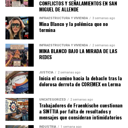
CONFLICTOS Y SEÑALAMIENTOS EN SAN
gobierno estatal en el desarrollo y crecimiento de la
MIGUEL DE ALLENDE
comunidad, enfatizó.
INFRAESTRUCTURA Y VIVIENDA
3 semanas ago
Mina Blanco y la polémica que no
Pese a incremento de aranceles
termina
Ternium sigue invirtiendo
INFRAESTRUCTURA Y VIVIENDA
2 semanas ago
Por otra parte, la prensa le preguntó a Vedoya sobre la
MINA BLANCO BAJO LA MIRADA DE LAS
caída de las exportaciones de acero en abril con una
REDES
tarifa del 25% ¿qué va a pasar ahora con el incremento?
Respondió: «La estrategia la tiene que decidir el
JUSTICIA
2 semanas ago
gobierno de México, creo que ellos tienen una serie de
Inicia el camino hacia la debacle tras la
acciones y una visión muy clara de hacia dónde
dolorosa derrota de COREMEX en Lerma
queremos seguir».
UNCATEGORIZED
2 semanas ago
—¿Se van a frenar las exportaciones mientras se
Trabajadores de Fraenkische cuestionan
mantenga el 50% de aranceles al acero?
a SINTTIA por falta de resultados y
mensajes que consideran intimidatorios
—»Sí por supuesto, se han frenado. Los últimos datos de
INDUSTRIA
1 semana ago