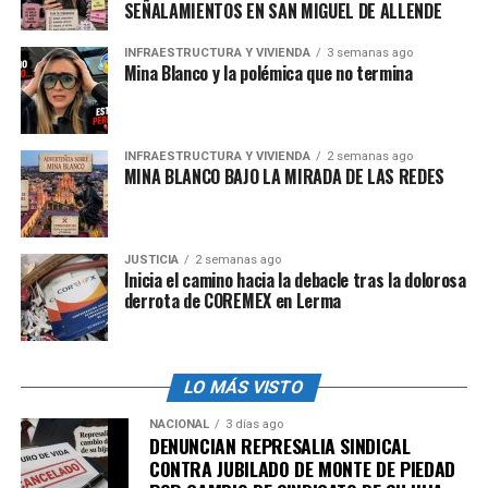
SEÑALAMIENTOS EN SAN MIGUEL DE ALLENDE
agresiones sexuales en dicho fraccionamiento ya
han sido denunciados
y no se hizo nada por investigar
INFRAESTRUCTURA Y VIVIENDA
3 semanas ago
y detener al responsable.
Mina Blanco y la polémica que no termina
“Es preocupante todo lo que ocurrió hoy en la mañana
en el fraccionamiento Las Vegas, primero porque es el
INFRAESTRUCTURA Y VIVIENDA
2 semanas ago
mismo sujeto que lleva más de un año agrediendo y
MINA BLANCO BAJO LA MIRADA DE LAS REDES
atacando sexualmente a mujeres en la zona; si bien el
municipio hizo el compromiso de instalar luminarias y
de aumentar el patrullaje, nunca se supo de la detención
JUSTICIA
2 semanas ago
de este sujeto y si alguna vez estuvo detenido por este
Inicia el camino hacia la debacle tras la dolorosa
tipo de delitos, claramente fue para darle la vuelta y
derrota de COREMEX en Lerma
soltarlo, esto es resultado de la ineficacia de las
autoridades, porque esto no estaría ocurriendo si
hicieran correctamente su trabajo”,agregó.
LO MÁS VISTO
NACIONAL
3 días ago
DENUNCIAN REPRESALIA SINDICAL
admin
CONTRA JUBILADO DE MONTE DE PIEDAD