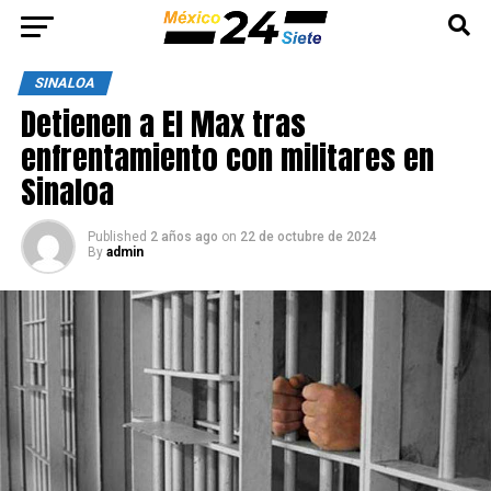
SINALOA
Detienen a El Max tras
enfrentamiento con militares en
Sinaloa
Published
2 años ago
on
22 de octubre de 2024
By
admin