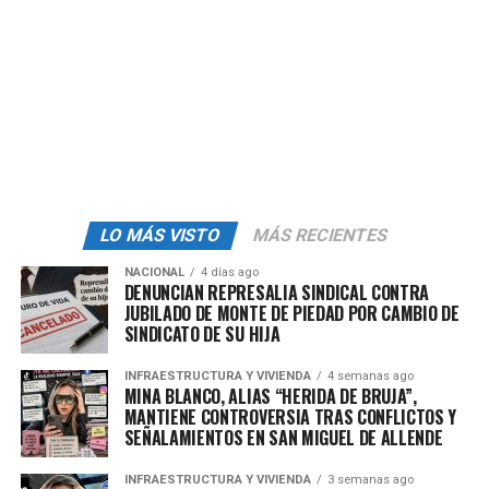
De acuerdo a la ficha, «El Max», tiene 1.78 metros de
estatura, es de
complexion robusta y cabello de color
negro corto
. Al momento de ser capturado vestía
playera negra y pantalón del mismo color.
admin
LO MÁS VISTO
MÁS RECIENTES
NACIONAL
4 días ago
DENUNCIAN REPRESALIA SINDICAL CONTRA
JUBILADO DE MONTE DE PIEDAD POR CAMBIO DE
SINDICATO DE SU HIJA
INFRAESTRUCTURA Y VIVIENDA
4 semanas ago
MINA BLANCO, ALIAS “HERIDA DE BRUJA”,
MANTIENE CONTROVERSIA TRAS CONFLICTOS Y
SEÑALAMIENTOS EN SAN MIGUEL DE ALLENDE
INFRAESTRUCTURA Y VIVIENDA
3 semanas ago