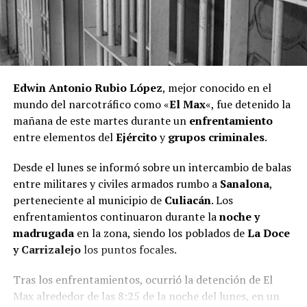
Edwin Antonio Rubio López
, mejor conocido en el
mundo del narcotráfico como «
El Max
«, fue detenido la
mañana de este martes durante un
enfrentamiento
entre elementos del
Ejército
y
grupos criminales
.
Desde el lunes se informó sobre un intercambio de balas
entre militares y civiles armados rumbo a
Sanalona
,
perteneciente al municipio de
Culiacán
. Los
enfrentamientos continuaron durante la
noche y
madrugada
en la zona, siendo los poblados de
La Doce
y Carrizalejo
los puntos focales.
Tras los enfrentamientos, ocurrió la detención de El
Max alrededor de las 8:25 de la noche del lunes, en un