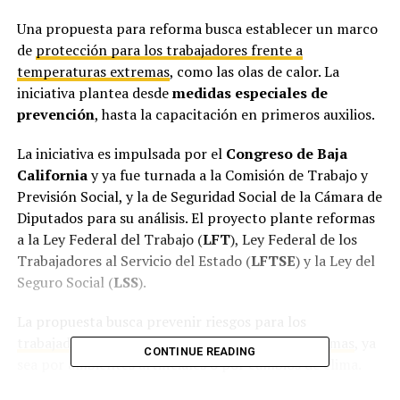
Una propuesta para reforma busca establecer un marco
de
protección para los trabajadores frente a
temperaturas extremas
, como las olas de calor. La
iniciativa plantea desde
medidas especiales de
prevención
, hasta la capacitación en primeros auxilios.
La iniciativa es impulsada por el
Congreso de Baja
California
y ya fue turnada a la Comisión de Trabajo y
Previsión Social, y la de Seguridad Social de la Cámara de
Diputados para su análisis. El proyecto plante reformas
a la Ley Federal del Trabajo (
LFT
), Ley Federal de los
Trabajadores al Servicio del Estado (
LFTSE
) y la Ley del
Seguro Social (
LSS
).
La propuesta busca prevenir riesgos para los
trabajadores que laboran en temperaturas extremas
, ya
CONTINUE READING
sea por ambientes artificiales o por cambios de clima.