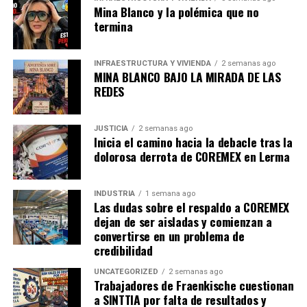
Mina Blanco y la polémica que no
En su informe
El calor en el trabajo: Implicaciones para
termina
la seguridad y la salud
, la OIT advierte que cada vez más
trabajadores están expuestos al estrés térmico
en
todo el mundo, pues algunas regiones se van
INFRAESTRUCTURA Y VIVIENDA
2 semanas ago
MINA BLANCO BAJO LA MIRADA DE LAS
enfrentando a calores más extremos y lugares que ya
REDES
tenían temperaturas altas, tienen aún más retos.
El organismo internacional estima que en dos décadas
JUSTICIA
2 semanas ago
Inicia el camino hacia la debacle tras la
creció
66% de la población trabajadora expuesta a
dolorosa derrota de COREMEX en Lerma
olas de calor
, y tan sólo en 2020 provocaron la muerte
de 4,200 personas.
INDUSTRIA
1 semana ago
Las dudas sobre el respaldo a COREMEX
Sin embargo, nueve de cada diez trabajadores en todo el
dejan de ser aisladas y comienzan a
mundo estuvieron
expuestos a altas temperaturas
convertirse en un problema de
fuera de las olas de calor. “El calor excesivo está creando
credibilidad
desafíos sin precedentes para los trabajadores de todo
el mundo durante todo el año, y no sólo durante los
UNCATEGORIZED
2 semanas ago
Trabajadores de Fraenkische cuestionan
periodos de olas de calor intensas”, alerta el organismo.
a SINTTIA por falta de resultados y