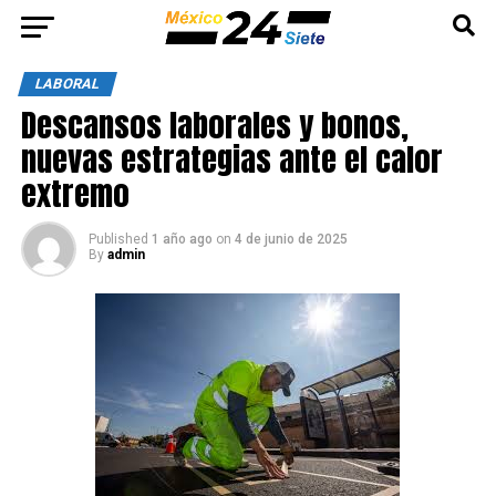
LABORAL
Descansos laborales y bonos,
nuevas estrategias ante el calor
extremo
Published
1 año ago
on
4 de junio de 2025
By
admin