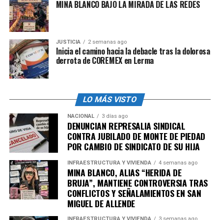
MINA BLANCO BAJO LA MIRADA DE LAS REDES
derivados de la exposición prolongada a climas
extremos naturales o artificiales.
Considerar como accidente de trabajo las
JUSTICIA
2 semanas ago
enfermedades ocasionadas por la exposición
Inicia el camino hacia la debacle tras la dolorosa
derrota de COREMEX en Lerma
prolongada
a temperaturas extremas.
El proyecto define como
clima extremo
“cualquier
condición ambiental que implique una exposición a
LO MÁS VISTO
temperaturas naturales o artificiales que excedan los
límites seguros establecidos por las normas oficiales”.
NACIONAL
3 días ago
DENUNCIAN REPRESALIA SINDICAL
CONTRA JUBILADO DE MONTE DE PIEDAD
Este tipo de regulaciones no son nuevas en otras
POR CAMBIO DE SINDICATO DE SU HIJA
economías,
Australia, Canadá, Suecia, Noruega,
Finlandia
y algunos territorios de
Estados Unidos
,
INFRAESTRUCTURA Y VIVIENDA
4 semanas ago
MINA BLANCO, ALIAS “HERIDA DE
cuentan con marcos legales en torno a la protección de
BRUJA”, MANTIENE CONTROVERSIA TRAS
trabajadores en climas extremos.
CONFLICTOS Y SEÑALAMIENTOS EN SAN
MIGUEL DE ALLENDE
Estrés térmico, amenaza global
INFRAESTRUCTURA Y VIVIENDA
3 semanas ago