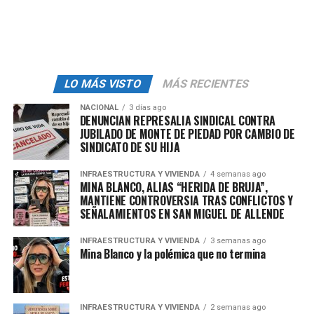
realizar actividades en condiciones de clima
extremo sin las
medidas de seguridad y
protección
necesarias.
Incluir en los planes de capacitación y
LO MÁS VISTO
MÁS RECIENTES
adiestramiento medidas de protección, manejo de
equipos de seguridad y
primeros auxilios
en
NACIONAL
3 días ago
DENUNCIAN REPRESALIA SINDICAL CONTRA
situaciones de exposición a climas extremos.
JUBILADO DE MONTE DE PIEDAD POR CAMBIO DE
Creación de una
prima compensatoria
por el
SINDICATO DE SU HIJA
riesgo de laborar en temperaturas extremas, este
INFRAESTRUCTURA Y VIVIENDA
4 semanas ago
pago deberá oscilar entre el 10% y el 20% del
MINA BLANCO, ALIAS “HERIDA DE BRUJA”,
salario mínimo vigente.
MANTIENE CONTROVERSIA TRAS CONFLICTOS Y
SEÑALAMIENTOS EN SAN MIGUEL DE ALLENDE
En el caso de trabajadores al servicio del Estado,
la prima se fijará en proporción al tiempo de
INFRAESTRUCTURA Y VIVIENDA
3 semanas ago
exposición y al nivel de riesgo específico de las
Mina Blanco y la polémica que no termina
temperaturas extremas a las que estén
sometidos.
Incluir como
INFRAESTRUCTURA Y VIVIENDA
riesgo de trabajo
todos aquellos
2 semanas ago