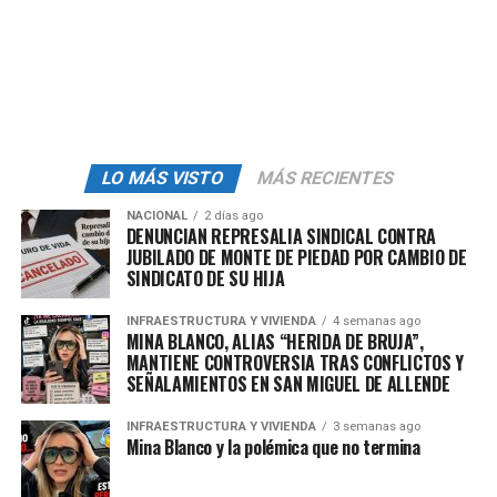
Federación
(DOF).
El
nivel de riesgo
(bajo, medio o alto) será calificado a
través de un cuestionario, entre otras preguntas, los
empleadores responderán: el tiempo que el trabajador
permanece de pie, la capacidad de movilidad en la zona
de trabajo, los
malestares del empleado
, la posibilidad
LO MÁS VISTO
MÁS RECIENTES
de cambiar de postura, entre otros elementos.
NACIONAL
2 días ago
Tipo de silla sí, tiempo de
DENUNCIAN REPRESALIA SINDICAL CONTRA
JUBILADO DE MONTE DE PIEDAD POR CAMBIO DE
SINDICATO DE SU HIJA
reposo no
INFRAESTRUCTURA Y VIVIENDA
4 semanas ago
La Secretaría del Trabajo no definió en las disposiciones
MINA BLANCO, ALIAS “HERIDA DE BRUJA”,
un
estándar de tiempo o frecuencia para los descansos
MANTIENE CONTROVERSIA TRAS CONFLICTOS Y
SEÑALAMIENTOS EN SAN MIGUEL DE ALLENDE
que estableció la Ley Silla, aunque sí reitera la creación
de programas de pausas activas como medida para la
INFRAESTRUCTURA Y VIVIENDA
3 semanas ago
prevención de riesgos.
Mina Blanco y la polémica que no termina
Por otra parte, la dependencia indica que
las sillas