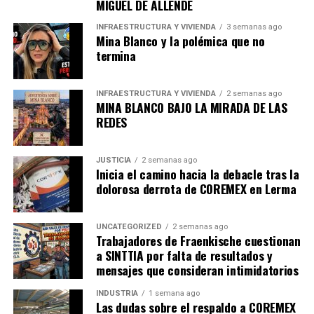
MIGUEL DE ALLENDE
Ergonomía
: Promover una postura saludable y
reducir la presión en diferentes partes del cuerpo
INFRAESTRUCTURA Y VIVIENDA
3 semanas ago
Mina Blanco y la polémica que no
como espalda, hombros, cuello y pliegue de las
termina
piernas.
Facilidad de movimiento
: Contener ruedas o
INFRAESTRUCTURA Y VIVIENDA
2 semanas ago
mecanismos de giro que permitan moverse con
MINA BLANCO BAJO LA MIRADA DE LAS
facilidad sin tener que levantarse
REDES
constantemente.
Estabilidad
: Evitar que se mueva o incline
JUSTICIA
2 semanas ago
Inicia el camino hacia la debacle tras la
involuntariamente durante el uso.
dolorosa derrota de COREMEX en Lerma
Reposabrazos
: Considerar el apoyo a los
antebrazos para reducir la tensión en hombros.
UNCATEGORIZED
2 semanas ago
Trabajadores de Fraenkische cuestionan
Reposapiés
: Contener reposapiés que se pueda
a SINTTIA por falta de resultados y
extender o retraer y que permita al usuario elevar
mensajes que consideran intimidatorios
o bajar las piernas y obtener una mayor
comodidad al reclinarse y una mejor circulación.
INDUSTRIA
1 semana ago
Las dudas sobre el respaldo a COREMEX