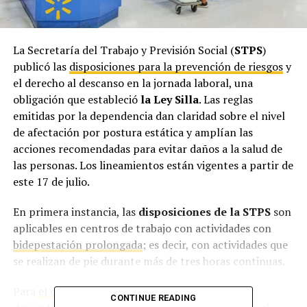
La Secretaría del Trabajo y Previsión Social (
STPS
)
publicó las
disposiciones para la prevención de riesgos
y
el derecho al descanso en la jornada laboral, una
obligación que estableció
la Ley Silla
. Las reglas
emitidas por la dependencia dan claridad sobre el nivel
de afectación por postura estática y amplían las
acciones recomendadas para evitar daños a la salud de
las personas. Los lineamientos están vigentes a partir de
este 17 de julio.
En primera instancia, las
disposiciones de la STPS
son
aplicables en centros de trabajo con actividades con
bidepestación prolongada
; es decir, con actividades que
se realizan de pie durante más de tres horas continuas.
Para
el descanso previsto por la Ley Silla
, la
CONTINUE READING