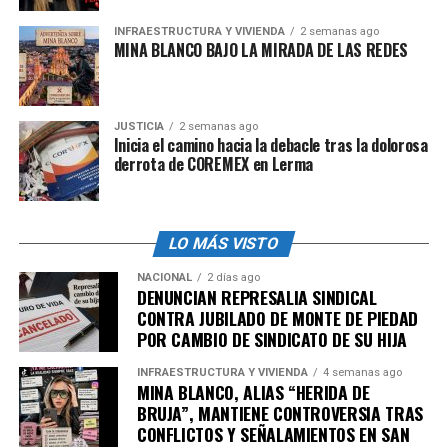
deben otorgarse considerando, además del nivel de
INFRAESTRUCTURA Y VIVIENDA
2 semanas ago
riesgo, estas
características
:
MINA BLANCO BAJO LA MIRADA DE LAS REDES
Respaldo
: Proporcionar soporte evitando la
fatiga muscular.
JUSTICIA
2 semanas ago
Inicia el camino hacia la debacle tras la dolorosa
Altura del asiento
: Permitir que los pies de la
derrota de COREMEX en Lerma
persona toquen el suelo sin que haya tensión en
las piernas o en la espalda.
Soporte lumbar
: Permitir la adaptación a la
LO MÁS VISTO
curvatura natural de la columna vertebral,
proporcionando apoyo firme pero flexible en la
NACIONAL
2 días ago
DENUNCIAN REPRESALIA SINDICAL
zona lumbar.
CONTRA JUBILADO DE MONTE DE PIEDAD
Capacidad de ajuste
: Permitir acomodar la
POR CAMBIO DE SINDICATO DE SU HIJA
altura del asiento, profundidad, inclinación del
INFRAESTRUCTURA Y VIVIENDA
4 semanas ago
respaldo, altura y abatimiento de los
MINA BLANCO, ALIAS “HERIDA DE
reposabrazos para adaptarse a las necesidades
BRUJA”, MANTIENE CONTROVERSIA TRAS
individuales.
CONFLICTOS Y SEÑALAMIENTOS EN SAN