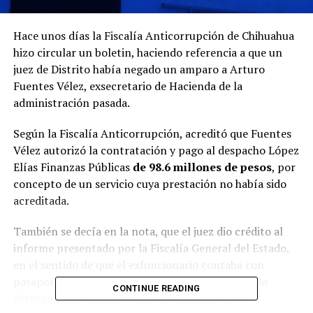
Hace unos días la Fiscalía Anticorrupción de Chihuahua
hizo circular un boletin, haciendo referencia a que un
juez de Distrito había negado un amparo a Arturo
Fuentes Vélez, exsecretario de Hacienda de la
administración pasada.
Según la Fiscalía Anticorrupción, acreditó que Fuentes
Vélez autorizó la contratación y pago al despacho López
Elías Finanzas Públicas
de 98.6 millones de pesos
, por
concepto de un servicio cuya prestación no había sido
acreditada.
También se decía en la nota, que el juez dio crédito al
informe presentado por la Fiscalía General del Estado,
en el sentido de que el exfuncionario contaba con
pasaporte pero no visa, además de haber realizado
CONTINUE READING
determinados viajes y tener un domicilio en el