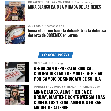
INFRAESTRUCTURA Y VIVIENDA
2 semanas ago
impondrán prisión de cuatro a doce años y de quinientos
MINA BLANCO BAJO LA MIRADA DE LAS REDES
a dos mil días multa.
Entonces, el delito consiste básicamente en:
JUSTICIA
2 semanas ago
Inicia el camino hacia la debacle tras la dolorosa
a).- Ser servidor público.
derrota de COREMEX en Lerma
b).- Tener a su cargo fondos públicos.
c).-
Disponga o distraiga de su objeto
esos fondos
LO MÁS VISTO
públicos.
NACIONAL
3 días ago
DENUNCIAN REPRESALIA SINDICAL
El acreditar que Arturo Fuentes Vélez haya sido servidor
CONTRA JUBILADO DE MONTE DE PIEDAD
público y tenía a su cargo los dineros públicos, no es
POR CAMBIO DE SINDICATO DE SU HIJA
ninguna magia: por lógica, el exsecretario de Hacienda
INFRAESTRUCTURA Y VIVIENDA
4 semanas ago
es quien manejaba los dineros de la administración
MINA BLANCO, ALIAS “HERIDA DE
pasada.
BRUJA”, MANTIENE CONTROVERSIA TRAS
CONFLICTOS Y SEÑALAMIENTOS EN SAN
Realmente, lo que debe analizarse es si el exfuncionario
MIGUEL DE ALLENDE