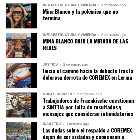
dispuso o distrajo de su objeto
esos recursos públicos.
INFRAESTRUCTURA Y VIVIENDA
3 semanas ago
Mina Blanco y la polémica que no
Veamos: creemos que distraer de su objeto es cambiarle
termina
el sentido al propósito para el cual tenía ese dinero.
Entonces, cuestionemos si Fuentes Vélez estaba
INFRAESTRUCTURA Y VIVIENDA
2 semanas ago
MINA BLANCO BAJO LA MIRADA DE LAS
facultado a contratar un despacho para reestructurar la
REDES
deuda pública estatal y debía pagarle por ello; para
saber cuál era el objeto del dinero: solamente pagar
deuda pública o también los costos y gastos asociados a
JUSTICIA
2 semanas ago
Inicia el camino hacia la debacle tras la
la reestructura.
dolorosa derrota de COREMEX en Lerma
Primera pregunta:
¿El Gobierno de Chihuahua contrató
al despacho para hacer la reestructura de la deuda
UNCATEGORIZED
2 semanas ago
Trabajadores de Fraenkische cuestionan
pública?
La respuesta es no.
Lo contrató un banco, a
a SINTTIA por falta de resultados y
través de su fiduciario.
mensajes que consideran intimidatorios
Segunda pregunta:
¿Quién contrató al banco
INDUSTRIA
1 semana ago
Las dudas sobre el respaldo a COREMEX
fiduciario? El Estado de Chihuahua, por conducto del
dejan de ser aisladas y comienzan a
exsecretario de Hacienda.