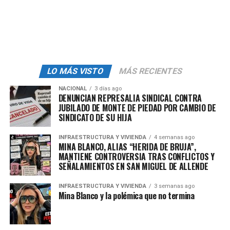
¿Qué señala el Código Penal del Estado?
PECULADO
Artículo 270. Se impondrá prisión de seis meses a cuatro
LO MÁS VISTO
MÁS RECIENTES
años y de cincuenta a quinientos días multa, al servidor
público que:
NACIONAL
3 días ago
DENUNCIAN REPRESALIA SINDICAL CONTRA
JUBILADO DE MONTE DE PIEDAD POR CAMBIO DE
Disponga o distraiga de su objeto, dinero, valores,
SINDICATO DE SU HIJA
inmuebles o cualquier otra cosa, si los hubiere
recibido por razón de su cargo; o
INFRAESTRUCTURA Y VIVIENDA
4 semanas ago
MINA BLANCO, ALIAS “HERIDA DE BRUJA”,
MANTIENE CONTROVERSIA TRAS CONFLICTOS Y
Indebidamente utilice fondos públicos, con el
SEÑALAMIENTOS EN SAN MIGUEL DE ALLENDE
objeto de promover la imagen política o social de
su persona, de su superior jerárquico o de un
INFRAESTRUCTURA Y VIVIENDA
3 semanas ago
tercero, o a fin de denigrar a cualquier persona.
Mina Blanco y la polémica que no termina
Cuando el monto o valor exceda de quinientas veces el
valor diario de la Unidad de Medida y Actualización, se