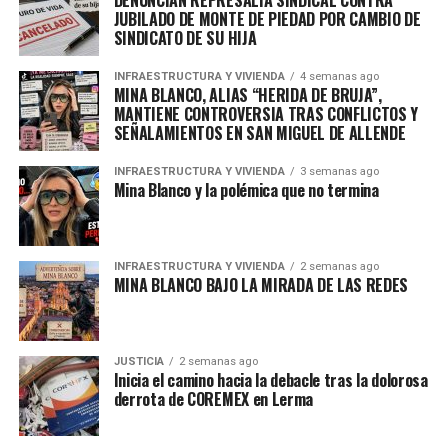
DENUNCIAN REPRESALIA SINDICAL CONTRA
laboral; es una traición institucional.
Si los delegados
JUBILADO DE MONTE DE PIEDAD POR CAMBIO DE
sindicales están participando en un proceso de
SINDICATO DE SU HIJA
sustitución del personal sin ofrecer transparencia ni
defender los derechos de sus representados, entonces
INFRAESTRUCTURA Y VIVIENDA
4 semanas ago
MINA BLANCO, ALIAS “HERIDA DE BRUJA”,
su función ya no es la de un sindicato: es la de un
MANTIENE CONTROVERSIA TRAS CONFLICTOS Y
operador encubierto de intereses empresariales.
SEÑALAMIENTOS EN SAN MIGUEL DE ALLENDE
Hoy, más que nunca,
urge alzar la voz, exigir
INFRAESTRUCTURA Y VIVIENDA
3 semanas ago
rendición de cuentas y organizarse desde abajo.
Mina Blanco y la polémica que no termina
Porque lo que está en juego no es solo el empleo, es la
dignidad.
INFRAESTRUCTURA Y VIVIENDA
2 semanas ago
MINA BLANCO BAJO LA MIRADA DE LAS REDES
admin
JUSTICIA
2 semanas ago
Inicia el camino hacia la debacle tras la dolorosa
derrota de COREMEX en Lerma