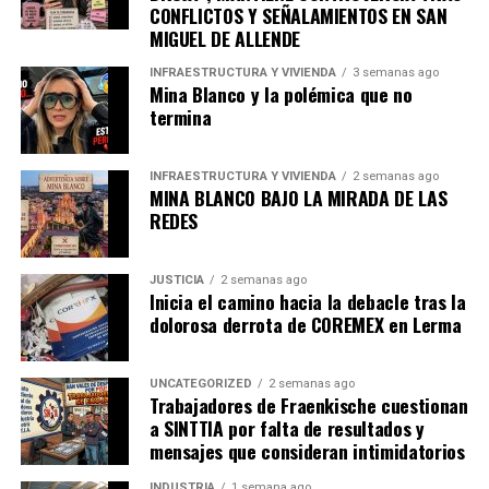
CONFLICTOS Y SEÑALAMIENTOS EN SAN
que los operativos no se queden en acciones
MIGUEL DE ALLENDE
superficiales, sino que generen cambios reales en
beneficio de la comunidad.
INFRAESTRUCTURA Y VIVIENDA
3 semanas ago
Mina Blanco y la polémica que no
termina
admin
INFRAESTRUCTURA Y VIVIENDA
2 semanas ago
MINA BLANCO BAJO LA MIRADA DE LAS
REDES
JUSTICIA
2 semanas ago
Inicia el camino hacia la debacle tras la
dolorosa derrota de COREMEX en Lerma
UNCATEGORIZED
2 semanas ago
Trabajadores de Fraenkische cuestionan
a SINTTIA por falta de resultados y
mensajes que consideran intimidatorios
INDUSTRIA
1 semana ago