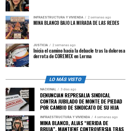
contra la extorsión en la vía pública. El jefe jurídico de la
Zona 7, Bonifacio Prado, recibió mensajes intimidatorios
luego de participar en acciones para regular el comercio
INFRAESTRUCTURA Y VIVIENDA
2 semanas ago
MINA BLANCO BAJO LA MIRADA DE LAS REDES
ambulante en la colonia Progreso Nacional. Estas
amenazas evidencian la resistencia de ciertos grupos
delictivos y la vulnerabilidad de los funcionarios ante la
corrupción y la delincuencia.
JUSTICIA
2 semanas ago
Inicia el camino hacia la debacle tras la dolorosa
derrota de COREMEX en Lerma
A pesar de estos esfuerzos, la percepción ciudadana
indica que las demandas de los habitantes de Gustavo A.
Madero no han sido atendidas de manera efectiva. La
persistencia de prácticas corruptas y la falta de
LO MÁS VISTO
resultados tangibles en materia de seguridad y orden
NACIONAL
3 días ago
público han generado desconfianza hacia la
DENUNCIAN REPRESALIA SINDICAL
CONTRA JUBILADO DE MONTE DE PIEDAD
administración actual.
POR CAMBIO DE SINDICATO DE SU HIJA
Es imperativo que las autoridades locales implementen
INFRAESTRUCTURA Y VIVIENDA
4 semanas ago
estrategias más contundentes y sostenibles para
MINA BLANCO, ALIAS “HERIDA DE
combatir la corrupción y la delincuencia, asegurando
BRUJA”, MANTIENE CONTROVERSIA TRAS