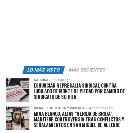
donde la voluntad del trabajador queda relegada frente
a intereses particulares.
Para quienes han decidido hablar, el patrón es claro:
presión sistemática, ausencia de diálogo y un modelo
sindical que prioriza el control sobre la representación.
La narrativa de defensa laboral pierde fuerza cuando, en
la práctica, los trabajadores aseguran no tener voz ni
voto dentro de la organización que dice representarlos.
LO MÁS VISTO
MÁS RECIENTES
admin
NACIONAL
3 días ago
DENUNCIAN REPRESALIA SINDICAL CONTRA
JUBILADO DE MONTE DE PIEDAD POR CAMBIO DE
SINDICATO DE SU HIJA
INFRAESTRUCTURA Y VIVIENDA
4 semanas ago
MINA BLANCO, ALIAS “HERIDA DE BRUJA”,
MANTIENE CONTROVERSIA TRAS CONFLICTOS Y
SEÑALAMIENTOS EN SAN MIGUEL DE ALLENDE