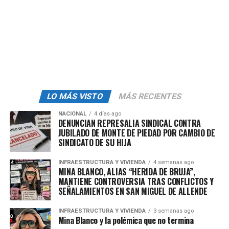
La jornada será vigilada por autoridades laborales para
asegurar su legalidad. El resultado no solo definirá la
representación sindical en Mahle Saltillo, sino que
también será un indicador de la madurez del nuevo
modelo laboral en México.
LO MÁS VISTO
MÁS RECIENTES
admin
NACIONAL
4 días ago
DENUNCIAN REPRESALIA SINDICAL CONTRA
JUBILADO DE MONTE DE PIEDAD POR CAMBIO DE
SINDICATO DE SU HIJA
INFRAESTRUCTURA Y VIVIENDA
4 semanas ago
MINA BLANCO, ALIAS “HERIDA DE BRUJA”,
MANTIENE CONTROVERSIA TRAS CONFLICTOS Y
SEÑALAMIENTOS EN SAN MIGUEL DE ALLENDE
INFRAESTRUCTURA Y VIVIENDA
3 semanas ago
Mina Blanco y la polémica que no termina