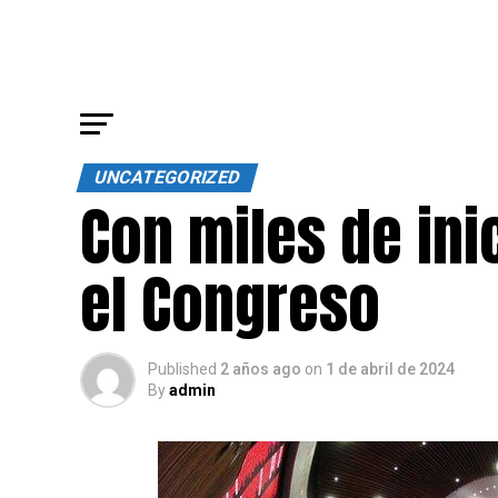
UNCATEGORIZED
Con miles de ini
el Congreso
Published
2 años ago
on
1 de abril de 2024
By
admin