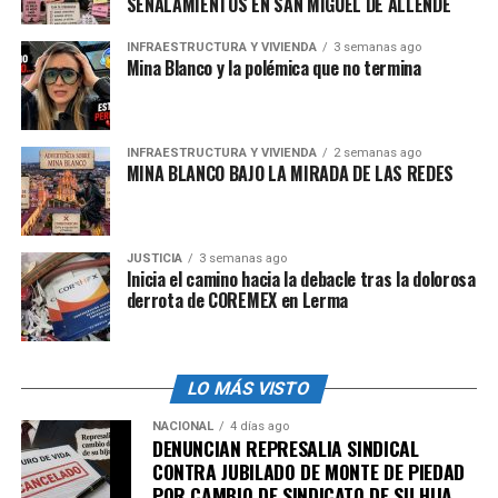
SEÑALAMIENTOS EN SAN MIGUEL DE ALLENDE
ciento del PIB y es la mejor manera de competir frente a
China o frente a Asia”, indicó.
INFRAESTRUCTURA Y VIVIENDA
3 semanas ago
Mina Blanco y la polémica que no termina
admin
INFRAESTRUCTURA Y VIVIENDA
2 semanas ago
MINA BLANCO BAJO LA MIRADA DE LAS REDES
JUSTICIA
3 semanas ago
Inicia el camino hacia la debacle tras la dolorosa
derrota de COREMEX en Lerma
LO MÁS VISTO
NACIONAL
4 días ago
DENUNCIAN REPRESALIA SINDICAL
CONTRA JUBILADO DE MONTE DE PIEDAD
POR CAMBIO DE SINDICATO DE SU HIJA