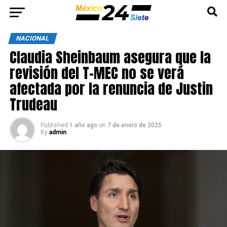
NACIONAL
Claudia Sheinbaum asegura que la
revisión del T-MEC no se verá
afectada por la renuncia de Justin
Trudeau
Published
1 año ago
on
7 de enero de 2025
By
admin