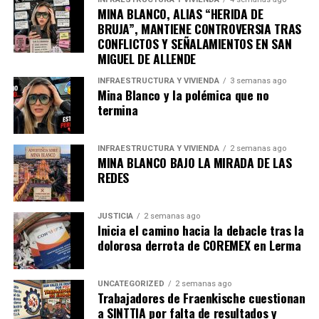
fundamental que las autoridades competentes
MINA BLANCO, ALIAS “HERIDA DE
BRUJA”, MANTIENE CONTROVERSIA TRAS
investiguen estas denuncias a fondo y tomen las
CONFLICTOS Y SEÑALAMIENTOS EN SAN
medidas necesarias para garantizar que las elecciones se
MIGUEL DE ALLENDE
lleven a cabo de manera justa y equitativa, preservando
así la confianza y la esperanza de los ciudadanos en un
INFRAESTRUCTURA Y VIVIENDA
3 semanas ago
Mina Blanco y la polémica que no
futuro mejor.
termina
Fuente:
Industrias México
INFRAESTRUCTURA Y VIVIENDA
2 semanas ago
MINA BLANCO BAJO LA MIRADA DE LAS
REDES
admin
JUSTICIA
2 semanas ago
Inicia el camino hacia la debacle tras la
dolorosa derrota de COREMEX en Lerma
UNCATEGORIZED
2 semanas ago
Trabajadores de Fraenkische cuestionan
a SINTTIA por falta de resultados y