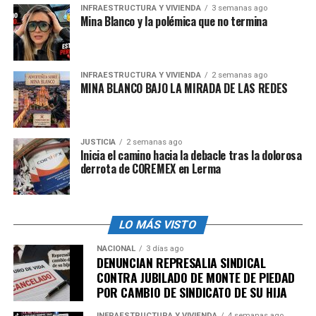
imparcial y profesional, han sido vistos en horarios
INFRAESTRUCTURA Y VIVIENDA
3 semanas ago
Mina Blanco y la polémica que no termina
laborales participando en actos de campaña, lo cual no
solo representa un uso indebido de recursos públicos,
sino también una violación a las normas de neutralidad
que deben observar los funcionarios públicos.
INFRAESTRUCTURA Y VIVIENDA
2 semanas ago
MINA BLANCO BAJO LA MIRADA DE LAS REDES
La acumulación de estas denuncias configura un
panorama sombrío para la candidatura de Caty Monreal.
La implementación de tácticas de guerra sucia, la
JUSTICIA
2 semanas ago
Inicia el camino hacia la debacle tras la dolorosa
compra de votos, el acarreo y la utilización de
derrota de COREMEX en Lerma
empleados públicos para fines electorales son prácticas
que atentan contra la transparencia y equidad del
proceso electoral. Estos actos no solo cuestionan la
integridad de la candidata, sino que también socavan la
LO MÁS VISTO
confianza de la ciudadanía en las instituciones
NACIONAL
3 días ago
democráticas. En un momento en que la sociedad
DENUNCIAN REPRESALIA SINDICAL
CONTRA JUBILADO DE MONTE DE PIEDAD
mexicana clama por una política más honesta y
POR CAMBIO DE SINDICATO DE SU HIJA
transparente, las acciones de Monreal representan un
retroceso y una traición a los ideales democráticos. Es
INFRAESTRUCTURA Y VIVIENDA
4 semanas ago