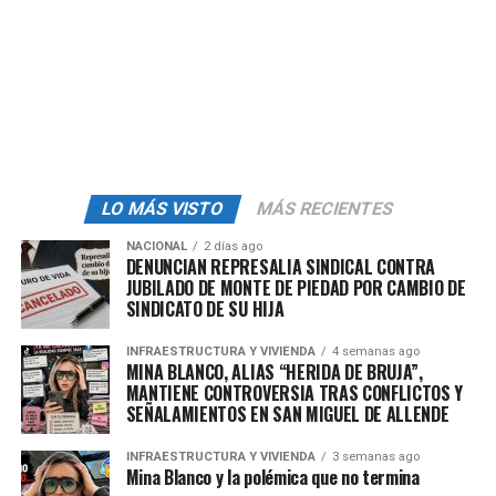
creciente cantidad de evidencias y testimonios podría
complicar su carrera hacia la alcaldía.
¿Podrá
Caty Monreal
despejar su nombre, o estas
acusaciones serán el talón de Aquiles que derrumbe sus
aspiraciones políticas? Cuauhtémoc está al borde de un
escándalo político que podría redefinir su futuro
electoral.
LO MÁS VISTO
MÁS RECIENTES
Fuente:
Crónicas y Verdades
NACIONAL
2 días ago
DENUNCIAN REPRESALIA SINDICAL CONTRA
JUBILADO DE MONTE DE PIEDAD POR CAMBIO DE
SINDICATO DE SU HIJA
admin
INFRAESTRUCTURA Y VIVIENDA
4 semanas ago
MINA BLANCO, ALIAS “HERIDA DE BRUJA”,
MANTIENE CONTROVERSIA TRAS CONFLICTOS Y
SEÑALAMIENTOS EN SAN MIGUEL DE ALLENDE
INFRAESTRUCTURA Y VIVIENDA
3 semanas ago
Mina Blanco y la polémica que no termina