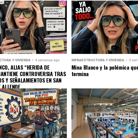
CTURA Y VIVIENDA
4 semanas ago
INFRAESTRUCTURA Y VIVIENDA
3 sem
CO, ALIAS “HERIDA DE
Mina Blanco y la polémica qu
MANTIENE CONTROVERSIA TRAS
termina
OS Y SEÑALAMIENTOS EN SAN
E ALLENDE