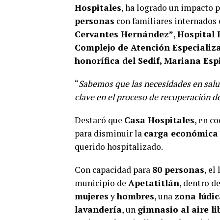
Hospitales
, ha logrado un impacto 
personas
con familiares internados 
Cervantes Hernández”
,
Hospital 
Complejo de Atención Especializa
honorífica del Sedif, Mariana Es
“
Sabemos que las necesidades en salu
clave en el proceso de recuperación de
Destacó que
Casa Hospitales
, en c
para disminuir la
carga económica
querido hospitalizado.
Con capacidad para
80 personas
, el
municipio de
Apetatitlán
, dentro d
mujeres
y
hombres
, una
zona lúdic
lavandería
, un
gimnasio al aire li