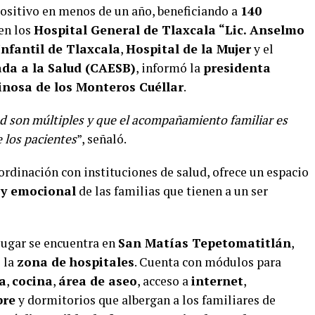
positivo en menos de un año, beneficiando a
140
en los
Hospital General de Tlaxcala “Lic. Anselmo
Infantil de Tlaxcala
,
Hospital de la Mujer
y el
da a la Salud (CAESB)
, informó la
presidenta
pinosa de los Monteros Cuéllar
.
d son múltiples y que el acompañamiento familiar es
 los pacientes
”, señaló.
oordinación con instituciones de salud, ofrece un espacio
 y emocional
de las familias que tienen a un ser
 lugar se encuentra en
San Matías Tepetomatitlán
,
e la
zona de hospitales
. Cuenta con módulos para
a
,
cocina
,
área de aseo
, acceso a
internet
,
bre
y dormitorios que albergan a los familiares de