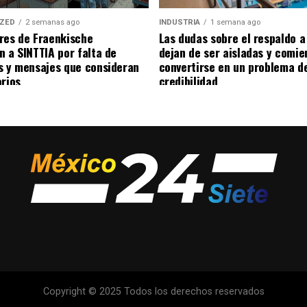
IZED
2 semanas ago
INDUSTRIA
1 semana ago
res de Fraenkische
Las dudas sobre el respaldo 
n a SINTTIA por falta de
dejan de ser aisladas y comie
s y mensajes que consideran
convertirse en un problema d
orios
credibilidad
Copyright © 2025 Todos los derechos reservados