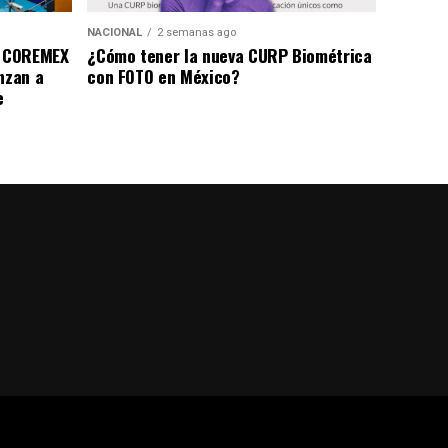
NACIONAL
2 semanas ago
a COREMEX
¿Cómo tener la nueva CURP Biométrica
nzan a
con FOTO en México?
e