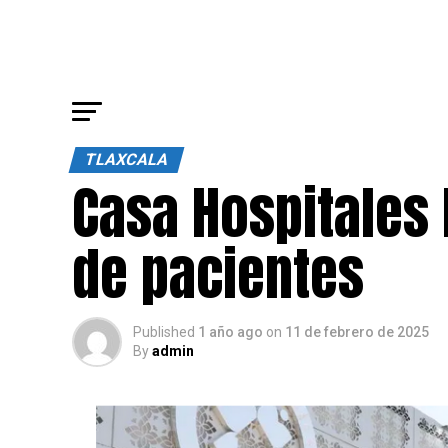
TLAXCALA
Casa Hospitales 
de pacientes
Published
1 año ago
on
11 de febrero de 2025
By
admin