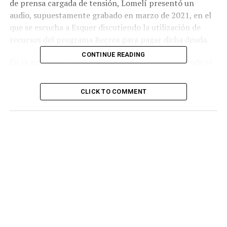
de prensa cargada de tensión, Lomelí presentó un
audio, supuestamente grabado en marzo de 2021, en el
que se escucha a Esquer discutiendo la utilización de
recursos del programa Recrea para pagar dicha deuda.
CONTINUE READING
En la grabación, se oye la voz de Esquer proponiendo el
uso de fondos destinados a la compra de uniformes
escolares para solventar la deuda en cuestión. Según
CLICK TO COMMENT
Lomelí, esto evidenciaría un desvío de recursos públicos
para fines ajenos a su destino original.
Las reacciones no se han hecho esperar. Esquer, por su
parte, ha negado rotundamente las acusaciones,
calificándolas de intento desesperado por parte de su
rival para desacreditarlo. Sin embargo, estas
declaraciones no han calmado la tormenta política
desatada por las acusaciones de Lomelí. Los ciudadanos
se encuentran exigiendo una investigación exhaustiva
sobre el presunto desvío de fondos Con la contienda