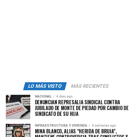
electoral en pleno apogeo, este escándalo amenaza con
ensombrecer la imagen de Esquer y poner en entredicho
la integridad del proceso democrático.
Fuente:
Voz Jalisco
admin
LO MÁS VISTO
MÁS RECIENTES
NACIONAL
4 días ago
DENUNCIAN REPRESALIA SINDICAL CONTRA
JUBILADO DE MONTE DE PIEDAD POR CAMBIO DE
SINDICATO DE SU HIJA
INFRAESTRUCTURA Y VIVIENDA
4 semanas ago
MINA BLANCO, ALIAS “HERIDA DE BRUJA”,
MANTIENE CONTROVERSIA TRAS CONFLICTOS Y