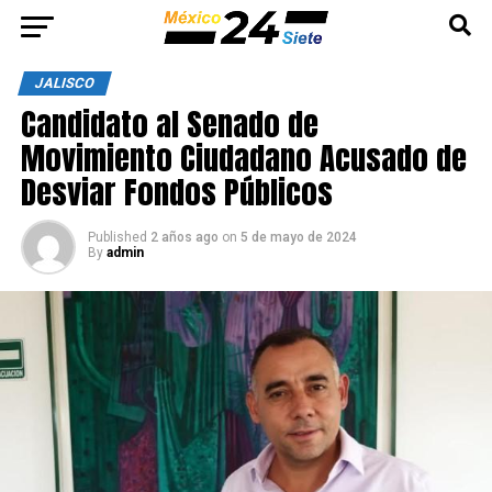
JALISCO
Candidato al Senado de
Movimiento Ciudadano Acusado de
Desviar Fondos Públicos
Published
2 años ago
on
5 de mayo de 2024
By
admin