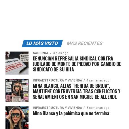
de alguna institución o corporación policial; y
IX. Se cometa dolosamente en contra de una
persona menor de dieciocho años de edad.
El dictamen aprobado fue elaborado por la Comisión de
Justicia, la cual tomó en cuenta dos iniciativas con
LO MÁS VISTO
MÁS RECIENTES
propuestas similares, que fueron presentadas por el
NACIONAL
3 días ago
actual Grupo Parlamentario del PAN y por el Grupo
DENUNCIAN REPRESALIA SINDICAL CONTRA
Parlamentario de Morena.
JUBILADO DE MONTE DE PIEDAD POR CAMBIO DE
SINDICATO DE SU HIJA
Se retomaron las dos iniciativas por ser coincidentes en
fortalecer las disposiciones del Código Penal para el
INFRAESTRUCTURA Y VIVIENDA
4 semanas ago
MINA BLANCO, ALIAS “HERIDA DE BRUJA”,
Estado de Sinaloa.
MANTIENE CONTROVERSIA TRAS CONFLICTOS Y
SEÑALAMIENTOS EN SAN MIGUEL DE ALLENDE
admin
INFRAESTRUCTURA Y VIVIENDA
3 semanas ago
Mina Blanco y la polémica que no termina