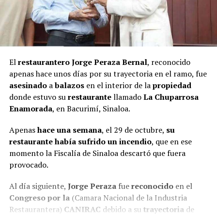
El
restaurantero Jorge Peraza Bernal
, reconocido
apenas hace unos días por su trayectoria en el ramo, fue
asesinado
a
balazos
en el interior de la
propiedad
donde estuvo su
restaurante
llamado
La Chuparrosa
Enamorada
, en Bacurimí, Sinaloa.
Apenas
hace una semana
, el 29 de octubre,
su
restaurante había sufrido un incendio
, que en ese
momento la Fiscalía de Sinaloa descartó que fuera
provocado.
Al día siguiente,
Jorge Peraza
fue
reconocido
en el
Congreso por la
(Camara Nacional de la Industria
Restaurantera)
CANIRAC
debido a su
trayectoria
de