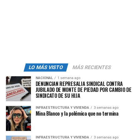
Tras el
incendio
de su negocio,
lanzó una campaña de
venta de comida
para recuperarse de los estragos y
durante su discurso en el congreso, declaró que
«renacerían como el Ave Fénix»
dentro de las cenizas.
admin
LO MÁS VISTO
MÁS RECIENTES
NACIONAL
1 semana ago
DENUNCIAN REPRESALIA SINDICAL CONTRA
JUBILADO DE MONTE DE PIEDAD POR CAMBIO DE
SINDICATO DE SU HIJA
INFRAESTRUCTURA Y VIVIENDA
3 semanas ago
Mina Blanco y la polémica que no termina
INFRAESTRUCTURA Y VIVIENDA
3 semanas ago