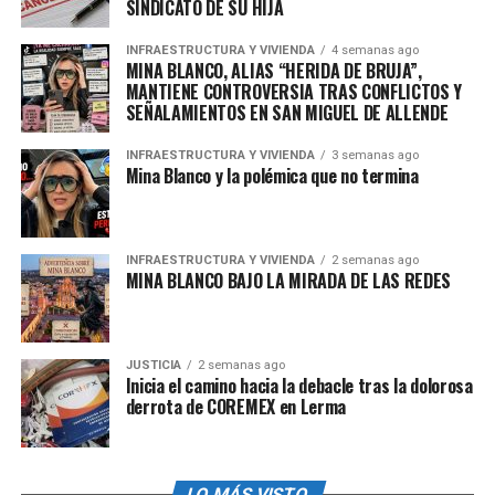
SINDICATO DE SU HIJA
droga en Arizona, suroeste de EU.
INFRAESTRUCTURA Y VIVIENDA
4 semanas ago
MINA BLANCO, ALIAS “HERIDA DE BRUJA”,
Destacó que por “por primera vez, Estados Unidos tiene
MANTIENE CONTROVERSIA TRAS CONFLICTOS Y
como una de sus prioridades incautar armas de Estados
SEÑALAMIENTOS EN SAN MIGUEL DE ALLENDE
Unidos a México”, lo que atribuyó al diálogo que ha
mantenido con el presidente estadounidense Donald
INFRAESTRUCTURA Y VIVIENDA
3 semanas ago
Mina Blanco y la polémica que no termina
Trump.
“En el pasado fue al revés. Con el (operativo) ‘Rápido y
furioso’, metieron armas a México con la idea de que
INFRAESTRUCTURA Y VIVIENDA
2 semanas ago
MINA BLANCO BAJO LA MIRADA DE LAS REDES
algún día iban a detener a personajes de la delincuencia
organizada(…) Ahora, están haciendo trabajo bajo
solicitud nuestra, desde la primera llamada que tuvimos
con el presidente Trump de incautar armas”, expuso.
JUSTICIA
2 semanas ago
Inicia el camino hacia la debacle tras la dolorosa
derrota de COREMEX en Lerma
Sheinbaum recibirá el lunes en Palacio Nacional al nuevo
embajador de Estados Unidos, Ronald Johnson, quien
entregará sus cartas credenciales junto con otros
representantes diplomáticos de distintos países.
LO MÁS VISTO