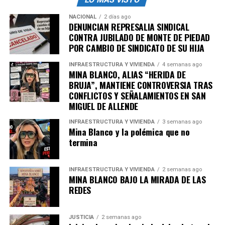
NACIONAL
2 días ago
Johnson asumirá el cargo que está vacante desde la
DENUNCIAN REPRESALIA SINDICAL
salida de Ken Salazar, quien fue el embajador durante la
CONTRA JUBILADO DE MONTE DE PIEDAD
Administración de Joe Biden (2021-2024) y que
POR CAMBIO DE SINDICATO DE SU HIJA
protagonizó algunos desencuentros con los Gobiernos
INFRAESTRUCTURA Y VIVIENDA
4 semanas ago
mexicanos de Andrés Manuel López Obrador (2018-
MINA BLANCO, ALIAS “HERIDA DE
2024) y la actual mandataria.
BRUJA”, MANTIENE CONTROVERSIA TRAS
CONFLICTOS Y SEÑALAMIENTOS EN SAN
MIGUEL DE ALLENDE
admin
INFRAESTRUCTURA Y VIVIENDA
3 semanas ago
Mina Blanco y la polémica que no
termina
INFRAESTRUCTURA Y VIVIENDA
2 semanas ago
MINA BLANCO BAJO LA MIRADA DE LAS
REDES
JUSTICIA
2 semanas ago