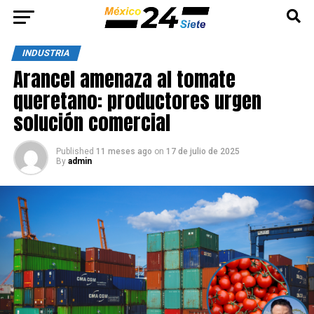
INDUSTRIA
Arancel amenaza al tomate
queretano: productores urgen
solución comercial
Published
11 meses ago
on
17 de julio de 2025
By
admin