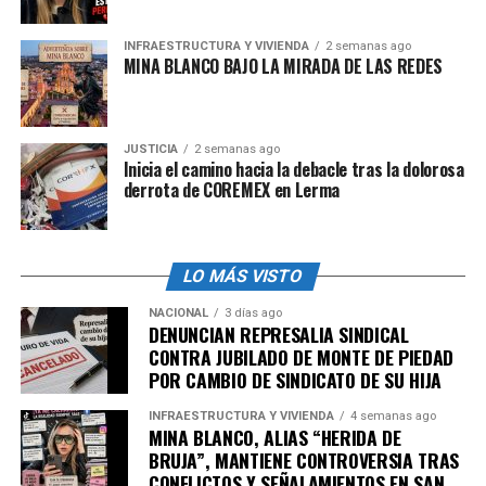
que está exportando Querétaro probablemente de inicio
(la afectación) sería tener acumulado el producto,
INFRAESTRUCTURA Y VIVIENDA
2 semanas ago
MINA BLANCO BAJO LA MIRADA DE LAS REDES
porque si hay dificultades para que entren los productos
de exportación, entonces se buscaría hacer una
distribución directa aquí en el estado o en el país”,
expresó.
JUSTICIA
2 semanas ago
Inicia el camino hacia la debacle tras la dolorosa
derrota de COREMEX en Lerma
Ante la posibilidad de que entre en vigor la cuota
compensatoria, agregó, una de las estrategias será
buscar mercados alternos para el producto mexicano.
LO MÁS VISTO
En tanto refirió que el consumo de Estados Unidos
depende en casi dos terceras partes de la exportación de
NACIONAL
3 días ago
tomates mexicanos.
DENUNCIAN REPRESALIA SINDICAL
CONTRA JUBILADO DE MONTE DE PIEDAD
POR CAMBIO DE SINDICATO DE SU HIJA
Aunque los productores locales resentirán esta medida,
el titular de Sedea recordó que Querétaro no es uno de
INFRAESTRUCTURA Y VIVIENDA
4 semanas ago
los principales productores de tomate como sí lo es
MINA BLANCO, ALIAS “HERIDA DE
Sinaloa u otras entidades del norte u occidente.
BRUJA”, MANTIENE CONTROVERSIA TRAS
CONFLICTOS Y SEÑALAMIENTOS EN SAN