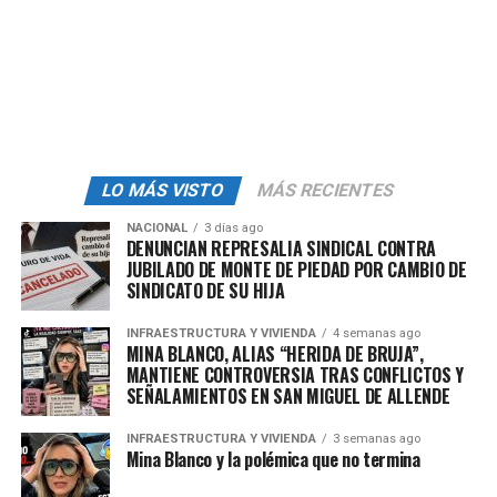
concentrado. (…) Para nosotros, los principales
afectados son Agropark, Finka San Antonio, en Pedro
Escobedo, en El Marqués, son los cuatro principales que
me parece pueden ser afectados”, expresó.
Consumo interno, una
alternativa
LO MÁS VISTO
MÁS RECIENTES
De concretarse la aplicación de la cuota, el mayor
NACIONAL
3 días ago
DENUNCIAN REPRESALIA SINDICAL CONTRA
impacto sería para el consumidor estadounidense
JUBILADO DE MONTE DE PIEDAD POR CAMBIO DE
debido a que el arancel se trasladará al precio final; no
SINDICATO DE SU HIJA
obstante, en el ámbito local podría acumularse el
INFRAESTRUCTURA Y VIVIENDA
4 semanas ago
producto, por tanto, una estrategia será colocarlo en el
MINA BLANCO, ALIAS “HERIDA DE BRUJA”,
mercado nacional.
MANTIENE CONTROVERSIA TRAS CONFLICTOS Y
SEÑALAMIENTOS EN SAN MIGUEL DE ALLENDE
“Vamos a ver si se llega a presentar un ajuste durante
las siguientes semanas. De lo contrario una de las
INFRAESTRUCTURA Y VIVIENDA
3 semanas ago
Mina Blanco y la polémica que no termina
repercusiones sería, de inicio, para el consumidor final;
(…) para los principales exportadores y también para lo