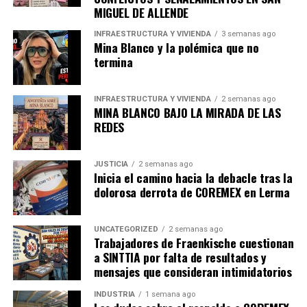
MIGUEL DE ALLENDE
El 14 de julio el Gobierno de México recibió la
notificación del
Departamento de Comercio de
INFRAESTRUCTURA Y VIVIENDA
3 semanas ago
Estados Unidos
, de retirarse del Acuerdo de Suspensión
Mina Blanco y la polémica que no
termina
de la Investigación Antidumping sobre Tomates Frescos
de México y, por ello, introducir una cuota
compensatoria del 17.09% a las exportaciones
INFRAESTRUCTURA Y VIVIENDA
2 semanas ago
mexicanas.
MINA BLANCO BAJO LA MIRADA DE LAS
REDES
Las secretarías federales de Economía y Agricultura
anunciaron que seguirán acompañando a los
JUSTICIA
2 semanas ago
productores nacionales en la búsqueda de un acuerdo
Inicia el camino hacia la debacle tras la
que suspenda la cuota.
dolorosa derrota de COREMEX en Lerma
UNCATEGORIZED
2 semanas ago
admin
Trabajadores de Fraenkische cuestionan
a SINTTIA por falta de resultados y
mensajes que consideran intimidatorios
INDUSTRIA
1 semana ago