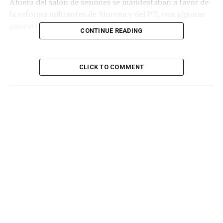
Afuera del salón de sesiones se manifestaban a favor de
la reforma militantes de Morena y del PT, con algunas
pancartas.
CONTINUE READING
Con esta
votación
dio inicio anticipadamente el tercer
periodo de sesiones.
CLICK TO COMMENT
La diputada priísta Laura Baqueiro Ramos se pronunció
en contra por considerar la reforma «un engaño detrás
del que se esconde el deseo de venganza del presidente
Andrés Manuel López Obrador, y de borrar todo el
contrapeso».
«Esta reforma es para tener el valor absoluto de nuestro
país», agregó.
«Es mentira que el pueblo vaya a elegir a mis ministros,
porque previamente los candidatos habrán dicho sido
elegidos por ti Presidente y no por el pueblo’.