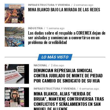
INFRAESTRUCTURA Y VIVIENDA
2 semanas ago
MINA BLANCO BAJO LA MIRADA DE LAS REDES
Descarta usar la fuerza pública para retirar
bloqueos y plantón de la CNTE en CDMX
Al ser cuestionada sobre los acuerdos entre el gobierno
INDUSTRIA
1 semana ago
federal y la
Coordinadora Nacional de Trabajadores
Las dudas sobre el respaldo a COREMEX dejan de
de la Educación (CNTE)
ser aisladas y comienzan a convertirse en un
, afirmó que la puerta sigue
problema de credibilidad
abierta al diálogo y que así se mantendrá.
Ante las denuncias de las
Cámaras de Comercio de la
LO MÁS VISTO
Ciudad de México
sobre el impacto económico
negativo por el paro de la
CNTE
que ya suma 20 días en
NACIONAL
2 días ago
DENUNCIAN REPRESALIA SINDICAL
la capital, la mandataria descartó utilizar la fuerza
CONTRA JUBILADO DE MONTE DE PIEDAD
pública para desplazar a los maestros del Centro de la
POR CAMBIO DE SINDICATO DE SU HIJA
Ciudad; “no vamos a reprimir nunca”, afirmó.
INFRAESTRUCTURA Y VIVIENDA
4 semanas ago
MINA BLANCO, ALIAS “HERIDA DE
Reconoce decisión del INE para asignar
BRUJA”, MANTIENE CONTROVERSIA TRAS
presidencia de la Corte por votos
CONFLICTOS Y SEÑALAMIENTOS EN SAN
MIGUEL DE ALLENDE