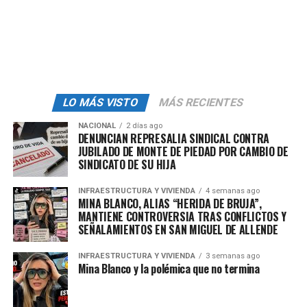
acuerdo especial para México entonces hoy tenemos
una reunión con la Cámara del acero y aluminio (…) El
secretario de Economía, Marcelo, tiene una reunión
tanto con el secretario de tratados comerciales como
con el secretario de comercio de Estados Unidos”,
adelantó.
LO MÁS VISTO
MÁS RECIENTES
En caso de que no se consiga un acuerdo con
NACIONAL
2 días ago
Washington, dijo, “estaremos anunciando nuestra
DENUNCIAN REPRESALIA SINDICAL CONTRA
respuesta la siguiente semana”. Dijo que una posible
JUBILADO DE MONTE DE PIEDAD POR CAMBIO DE
respuesta de México no será un ojo por ojo, sino “una
SINDICATO DE SU HIJA
medida de apoyo a la industria del acero, a la industria
INFRAESTRUCTURA Y VIVIENDA
4 semanas ago
del aluminio y a los empleos (…) México tiene también
MINA BLANCO, ALIAS “HERIDA DE BRUJA”,
que protegerse”.
MANTIENE CONTROVERSIA TRAS CONFLICTOS Y
SEÑALAMIENTOS EN SAN MIGUEL DE ALLENDE
¿Qué otros temas se tocaron
INFRAESTRUCTURA Y VIVIENDA
3 semanas ago
Mina Blanco y la polémica que no termina
hoy en la mañanera del
miércoles?