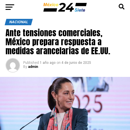
NACIONAL
Ante tensiones comerciales,
México prepara respuesta a
medidas arancelarias de EE.UU.
Published
1 año ago
on
4 de junio de 2025
By
admin