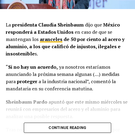
La
presidenta Claudia Sheinbaum
dijo que
México
responderá a Estados Unidos
en caso de que se
mantengan los
aranceles
de 50 por ciento al acero y
aluminio, a los que calificó de injustos, ilegales e
insostenible
s.
“
Si no hay un acuerdo,
ya nosotros estaríamos
anunciando la próxima semana algunas (…) medidas
para
proteger
a la industria nacional”, comentó la
mandataria en su conferencia matutina.
Sheinbaum Pardo
apuntó que este mismo miércoles se
reunirá con empresarios del acero y el aluminio para
analizar una posible respuesta.
CONTINUE READING
Tras recordar que la medida comercial impuesta por