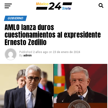
GOBIERNO
AMLO lanza duros
cuestionamientos al expresidente
Ernesto Zedillo
Published
2 años ago
on
23 de enero de 2024
By
admin