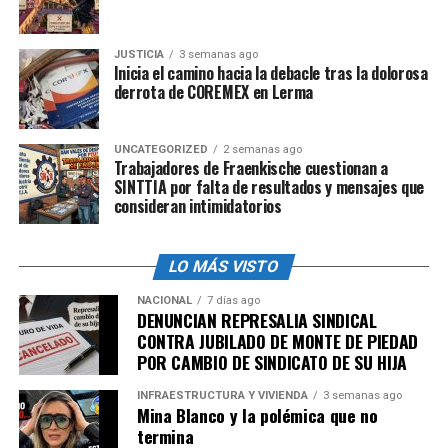
presentará este miércoles en un evento de la
empresa
Actinver
, en donde fue registrado como el
JUSTICIA
3 semanas ago
principal orador.
Inicia el camino hacia la debacle tras la dolorosa
derrota de COREMEX en Lerma
La última vez que Ernesto Zedillo habló sobre México
fue en un evento organizado por la Universidad de
UNCATEGORIZED
2 semanas ago
Chicago, llamado Foro Global sobre Problemas de
Trabajadores de Fraenkische cuestionan a
Disparidad en AMérica Latina, Palestina e Irán, desde
SINTTIA por falta de resultados y mensajes que
donde habló sobre las características que debe tener la
consideran intimidatorios
próxima presidenta.
LO MÁS VISTO
NACIONAL
7 días ago
DENUNCIAN REPRESALIA SINDICAL
CONTRA JUBILADO DE MONTE DE PIEDAD
admin
POR CAMBIO DE SINDICATO DE SU HIJA
INFRAESTRUCTURA Y VIVIENDA
3 semanas ago
Mina Blanco y la polémica que no
termina