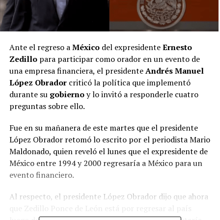
Ante el regreso a
México
del expresidente
Ernesto
Zedillo
para participar como orador en un evento de
una empresa financiera, el presidente
Andrés Manuel
López Obrador
criticó la política que implementó
durante su
gobierno
y lo invitó a responderle cuatro
preguntas sobre ello.
Fue en su mañanera de este martes que el presidente
López Obrador retomó lo escrito por el periodista Mario
Maldonado, quien reveló el lunes que el expresidente de
México entre 1994 y 2000 regresaría a México para un
evento financiero.
Al respecto, el presidente López Obrador dijo que ahora
que Zedillo Ponce de León está por regresar al país