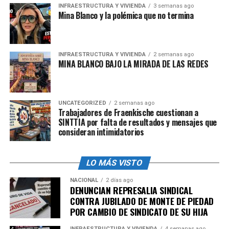
la seguridad alimentaria es un reto del país entero, y
INFRAESTRUCTURA Y VIVIENDA
3 semanas ago
Mina Blanco y la polémica que no termina
apuesta por un modelo donde productores, industria y
consumidores se reconocen como parte de una misma
cadena. Por ello, la innovación constante forma parte
de su ADN: investigación en nutrición, fortalecimiento
INFRAESTRUCTURA Y VIVIENDA
2 semanas ago
MINA BLANCO BAJO LA MIRADA DE LAS REDES
de prácticas ganaderas sostenibles y programas de
apoyo al productor buscan garantizar que la calidad siga
siendo el pilar que define a cada envase.
UNCATEGORIZED
2 semanas ago
Trabajadores de Fraenkische cuestionan a
En Alpura, la calidad no es un eslogan: es una promesa
SINTTIA por falta de resultados y mensajes que
que nace en el campo, se respalda con transparencia y
consideran intimidatorios
se sostiene en el trabajo de miles de familias mexicanas
que ponen su experiencia al servicio de la mesa de todos.
LO MÁS VISTO
NACIONAL
2 días ago
admin
DENUNCIAN REPRESALIA SINDICAL
CONTRA JUBILADO DE MONTE DE PIEDAD
POR CAMBIO DE SINDICATO DE SU HIJA
INFRAESTRUCTURA Y VIVIENDA
4 semanas ago