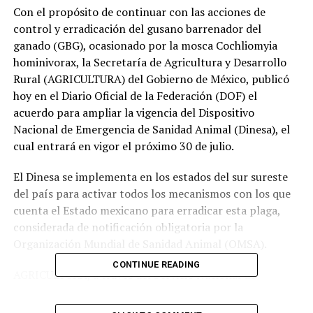
Con el propósito de continuar con las acciones de
control y erradicación del gusano barrenador del
ganado (GBG), ocasionado por la mosca Cochliomyia
hominivorax, la Secretaría de Agricultura y Desarrollo
Rural (AGRICULTURA) del Gobierno de México, publicó
hoy en el Diario Oficial de la Federación (DOF) el
acuerdo para ampliar la vigencia del Dispositivo
Nacional de Emergencia de Sanidad Animal (Dinesa), el
cual entrará en vigor el próximo 30 de julio.
El Dinesa se implementa en los estados del sur sureste
del país para activar todos los mecanismos con los que
cuenta el Estado mexicano para erradicar esta plaga,
considerada de notificación obligatoria por la
Organización Mundial de Sanidad Animal (OMSA).
CONTINUE READING
AGRICULTURA, a través del Servicio Nacional de
Sanidad, Inocuidad y Calidad Agroalimentaria (Senasica),
activa, integra y opera el Dinesa conforme a lo