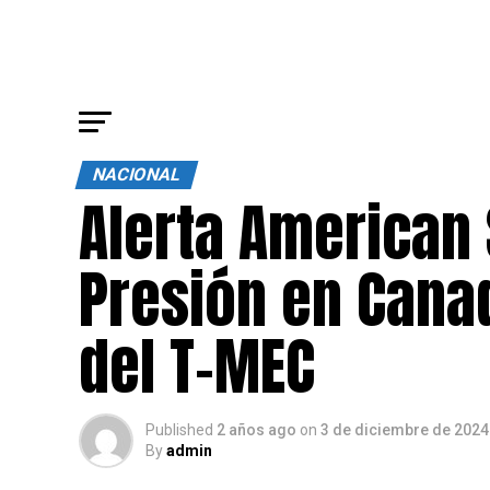
NACIONAL
Alerta American
Presión en Cana
del T-MEC
Published
2 años ago
on
3 de diciembre de 2024
By
admin