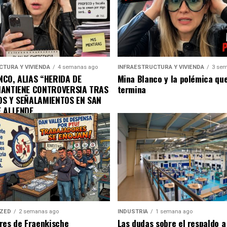
CTURA Y VIVIENDA
4 semanas ago
INFRAESTRUCTURA Y VIVIENDA
3 sem
CO, ALIAS “HERIDA DE
Mina Blanco y la polémica qu
MANTIENE CONTROVERSIA TRAS
termina
OS Y SEÑALAMIENTOS EN SAN
E ALLENDE
IZED
2 semanas ago
INDUSTRIA
1 semana ago
res de Fraenkische
Las dudas sobre el respaldo 