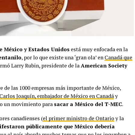
e México y Estados Unidos
está muy enfocada en la
entanilo
, por lo que existe una ‘gran ola’ en
Canadá que
firmó Larry Rubin, presidente de la
American Society
re de las 1000 empresas más importante de México,
Carlos Joaquín, embajador de México en Canadá
y
odo un movimiento para
sacar a México del T-MEC
.
ores canadienses (
el primer ministro de Ontario
y la
festaron públicamente que México debería
 que el país aborda muchos temas que no les incumben a