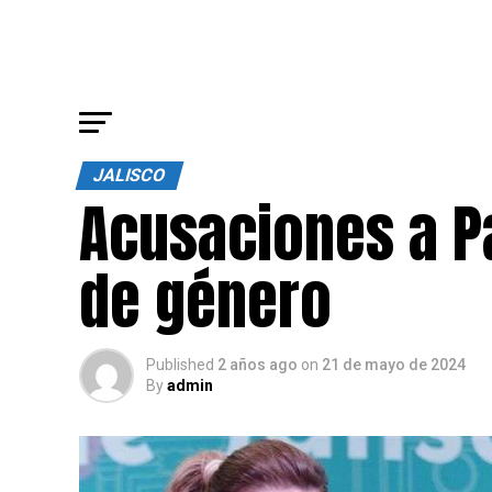
JALISCO
Acusaciones a P
de género
Published
2 años ago
on
21 de mayo de 2024
By
admin