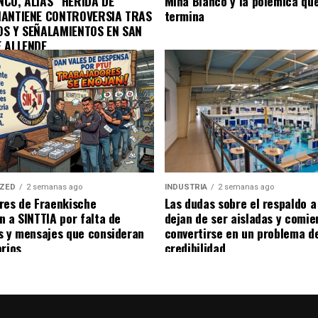
CO, ALIAS “HERIDA DE
Mina Blanco y la polémica qu
MANTIENE CONTROVERSIA TRAS
termina
OS Y SEÑALAMIENTOS EN SAN
E ALLENDE
IZED
2 semanas ago
INDUSTRIA
2 semanas ago
res de Fraenkische
Las dudas sobre el respaldo 
n a SINTTIA por falta de
dejan de ser aisladas y comie
s y mensajes que consideran
convertirse en un problema d
orios
credibilidad