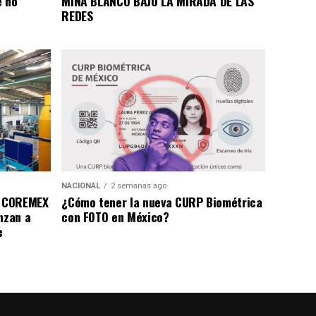
e no
MINA BLANCO BAJO LA MIRADA DE LAS
REDES
NACIONAL
2 semanas ago
a COREMEX
¿Cómo tener la nueva CURP Biométrica
nzan a
con FOTO en México?
e